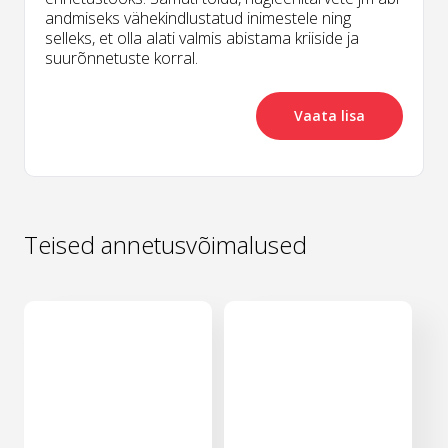
andmiseks vähekindlustatud inimestele ning
selleks, et olla alati valmis abistama kriiside ja
suurõnnetuste korral.
Vaata lisa
Teised annetusvõimalused