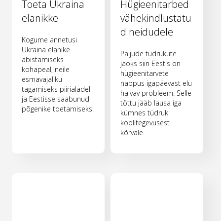
Toeta Ukraina
Hügieenitarbed
elanikke
vähekindlustatu
d neidudele
Kogume annetusi
Ukraina elanike
Paljude tüdrukute
abistamiseks
jaoks siin Eestis on
kohapeal, neile
hügieenitarvete
esmavajaliku
nappus igapäevast elu
tagamiseks piirialadel
halvav probleem. Selle
ja Eestisse saabunud
tõttu jääb lausa iga
põgenike toetamiseks.
kümnes tüdruk
koolitegevusest
kõrvale.