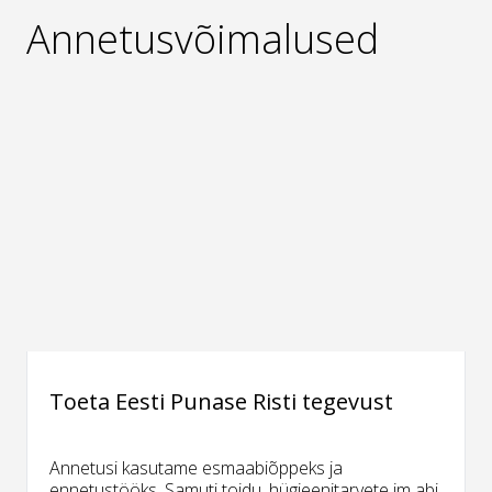
Annetusvõimalused
Toeta Eesti Punase Risti tegevust
Annetusi kasutame esmaabiõppeks ja
ennetustööks. Samuti toidu, hügieenitarvete jm abi