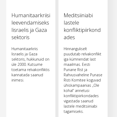
Humanitaarkriisi
Meditsiiniabi
leevendamiseks
lastele
Iisraelis ja Gaza
konfliktipiirkond
sektoris
ades
Humanitaarkriis
Hinnanguliselt
Iisraelis ja Gaza
puudutab relvakonflikt
sektoris, hukkunuid on
iga kümnendat last
üle 2000. Kutsume
maailmas. Eesti
toetama relvakonfliktis
Punane Rist ja
kannatada saanud
Rahvusvaheline Punase
inimesi.
Risti Komitee koguvad
ühiskampaanias „Ole
kohal“ annetusi
konfliktipiirkondades
vigastada saanud
lastele meditsiiniabi
tagamiseks.