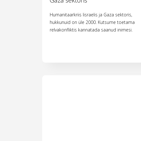
Gaza sektoris
Humanitaarkriis Iisraelis ja Gaza sektoris,
hukkunuid on üle 2000. Kutsume toetama
relvakonfliktis kannatada saanud inimesi.