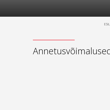
ESI
Annetusvõimaluse