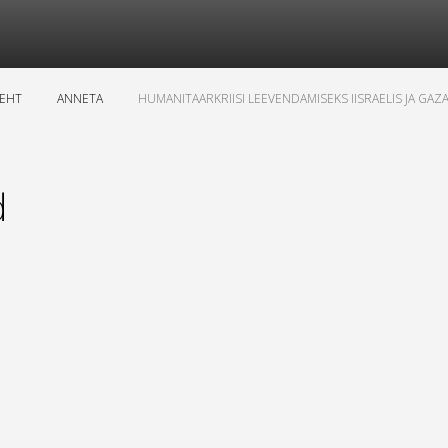
LEHT
ANNETA
HUMANITAARKRIISI LEEVENDAMISEKS IISRAELIS JA GAZ
d