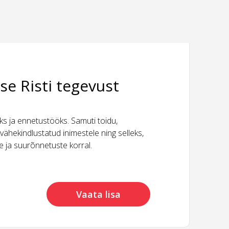
se Risti tegevust
 ja ennetustööks. Samuti toidu,
vähekindlustatud inimestele ning selleks,
ide ja suurõnnetuste korral.
Vaata lisa