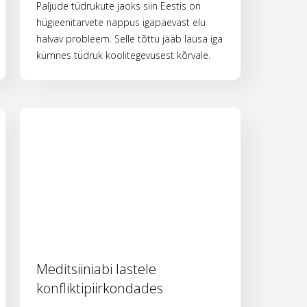
Paljude tüdrukute jaoks siin Eestis on
hügieenitarvete nappus igapäevast elu
halvav probleem. Selle tõttu jääb lausa iga
kümnes tüdruk koolitegevusest kõrvale.
Meditsiiniabi lastele
konfliktipiirkondades