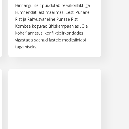
Hinnanguliselt puudutab relvakonflikt iga
kümnendat last maailmas. Eesti Punane
Rist ja Rahvusvaheline Punase Risti
Komitee koguvad ühiskampaanias „Ole
kohal“ annetusi konfliktipiirkondades
vigastada saanud lastele meditsiiniabi
tagamiseks.