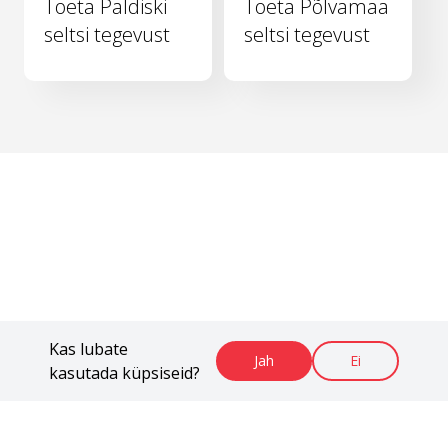
Toeta Paldiski
Toeta Põlvamaa
seltsi tegevust
seltsi tegevust
Kas lubate
Jah
Ei
kasutada küpsiseid?