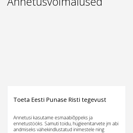
Annetusvõimalused
Toeta Eesti Punase Risti tegevust
Annetusi kasutame esmaabiõppeks ja
ennetustööks. Samuti toidu, hügieenitarvete jm abi
andmiseks vähekindlustatud inimestele ning