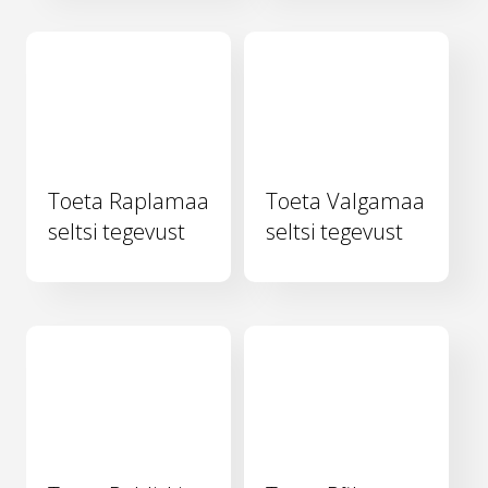
Toeta Raplamaa
Toeta Valgamaa
seltsi tegevust
seltsi tegevust