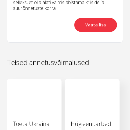
selleks, et olla alati valmis abistama kriiside ja
suurõnnetuste korral.
Vaata lisa
Teised annetusvõimalused
Toeta Ukraina
Hügieenitarbed