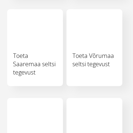
Toeta
Toeta Võrumaa
Saaremaa seltsi
seltsi tegevust
tegevust