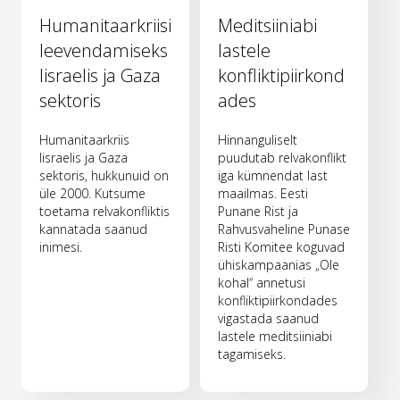
Humanitaarkriisi
Meditsiiniabi
leevendamiseks
lastele
Iisraelis ja Gaza
konfliktipiirkond
sektoris
ades
Humanitaarkriis
Hinnanguliselt
Iisraelis ja Gaza
puudutab relvakonflikt
sektoris, hukkunuid on
iga kümnendat last
üle 2000. Kutsume
maailmas. Eesti
toetama relvakonfliktis
Punane Rist ja
kannatada saanud
Rahvusvaheline Punase
inimesi.
Risti Komitee koguvad
ühiskampaanias „Ole
kohal“ annetusi
konfliktipiirkondades
vigastada saanud
lastele meditsiiniabi
tagamiseks.