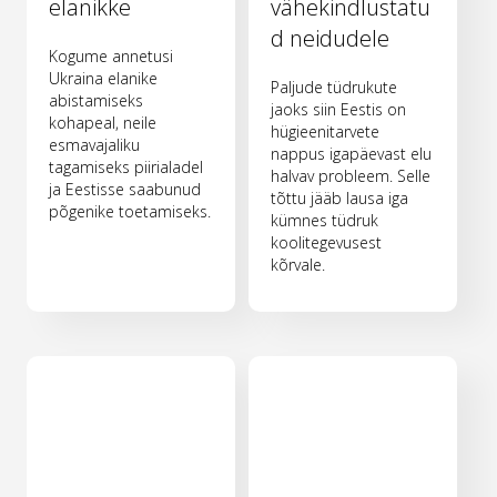
elanikke
vähekindlustatu
d neidudele
Kogume annetusi
Ukraina elanike
Paljude tüdrukute
abistamiseks
jaoks siin Eestis on
kohapeal, neile
hügieenitarvete
esmavajaliku
nappus igapäevast elu
tagamiseks piirialadel
halvav probleem. Selle
ja Eestisse saabunud
tõttu jääb lausa iga
põgenike toetamiseks.
kümnes tüdruk
koolitegevusest
kõrvale.