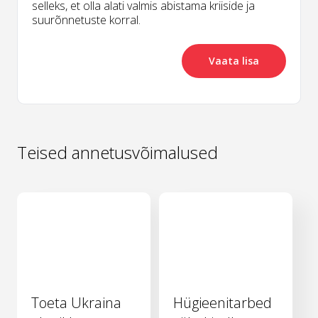
selleks, et olla alati valmis abistama kriiside ja
suurõnnetuste korral.
Vaata lisa
Teised annetusvõimalused
Toeta Ukraina
Hügieenitarbed