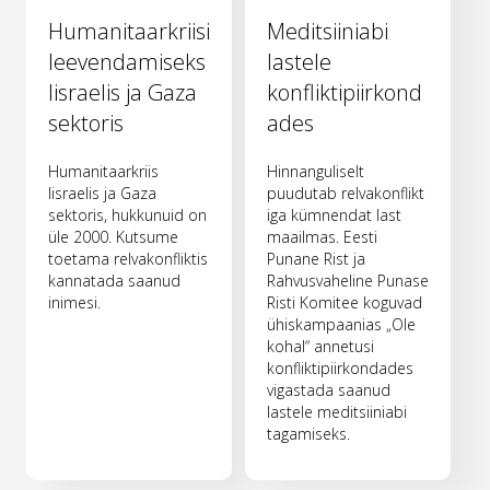
Humanitaarkriisi
Meditsiiniabi
leevendamiseks
lastele
Iisraelis ja Gaza
konfliktipiirkond
sektoris
ades
Humanitaarkriis
Hinnanguliselt
Iisraelis ja Gaza
puudutab relvakonflikt
sektoris, hukkunuid on
iga kümnendat last
üle 2000. Kutsume
maailmas. Eesti
toetama relvakonfliktis
Punane Rist ja
kannatada saanud
Rahvusvaheline Punase
inimesi.
Risti Komitee koguvad
ühiskampaanias „Ole
kohal“ annetusi
konfliktipiirkondades
vigastada saanud
lastele meditsiiniabi
tagamiseks.