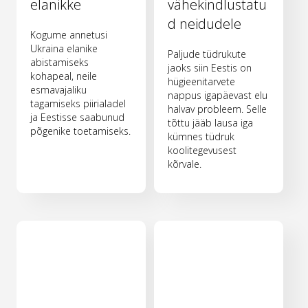
elanikke
vähekindlustatu
d neidudele
Kogume annetusi
Ukraina elanike
Paljude tüdrukute
abistamiseks
jaoks siin Eestis on
kohapeal, neile
hügieenitarvete
esmavajaliku
nappus igapäevast elu
tagamiseks piirialadel
halvav probleem. Selle
ja Eestisse saabunud
tõttu jääb lausa iga
põgenike toetamiseks.
kümnes tüdruk
koolitegevusest
kõrvale.