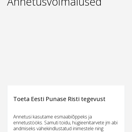
Annetusvõimalused
Toeta Eesti Punase Risti tegevust
Annetusi kasutame esmaabiõppeks ja
ennetustööks. Samuti toidu, hügieenitarvete jm abi
andmiseks vähekindlustatud inimestele ning