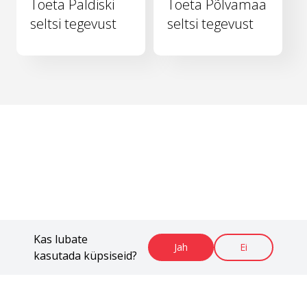
Toeta Paldiski
Toeta Põlvamaa
seltsi tegevust
seltsi tegevust
Kas lubate
Jah
Ei
kasutada küpsiseid?