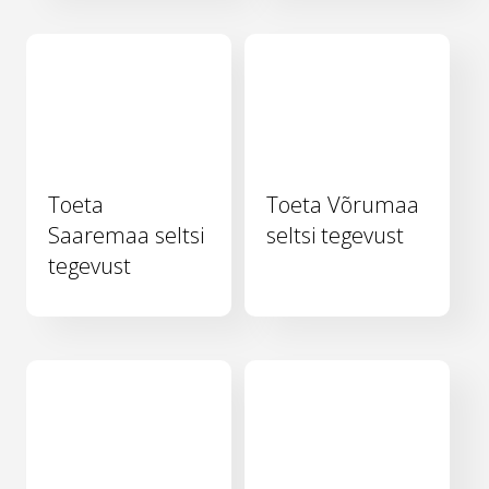
Toeta
Toeta Võrumaa
Saaremaa seltsi
seltsi tegevust
tegevust