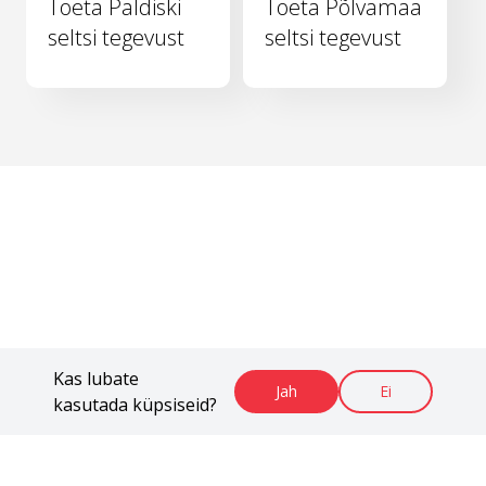
Toeta Paldiski
Toeta Põlvamaa
seltsi tegevust
seltsi tegevust
Kas lubate
Jah
Ei
kasutada küpsiseid?