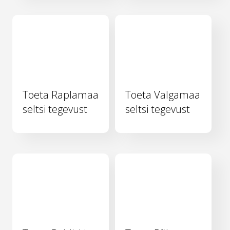
Toeta Raplamaa
Toeta Valgamaa
seltsi tegevust
seltsi tegevust