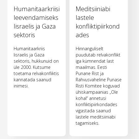
Humanitaarkriisi
Meditsiiniabi
leevendamiseks
lastele
Iisraelis ja Gaza
konfliktipiirkond
sektoris
ades
Humanitaarkriis
Hinnanguliselt
Iisraelis ja Gaza
puudutab relvakonflikt
sektoris, hukkunuid on
iga kümnendat last
üle 2000. Kutsume
maailmas. Eesti
toetama relvakonfliktis
Punane Rist ja
kannatada saanud
Rahvusvaheline Punase
inimesi.
Risti Komitee koguvad
ühiskampaanias „Ole
kohal“ annetusi
konfliktipiirkondades
vigastada saanud
lastele meditsiiniabi
tagamiseks.