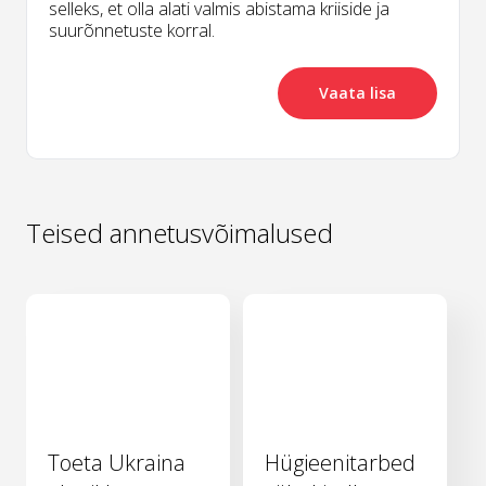
selleks, et olla alati valmis abistama kriiside ja
suurõnnetuste korral.
Vaata lisa
Teised annetusvõimalused
Toeta Ukraina
Hügieenitarbed