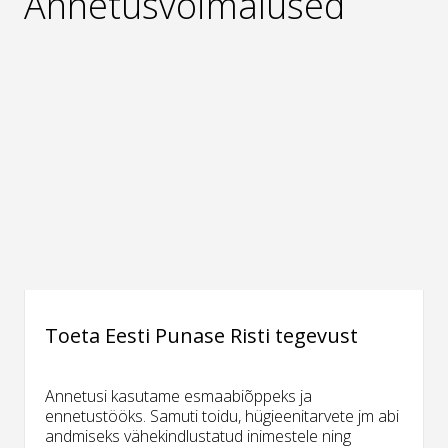
Annetusvõimalused
Toeta Eesti Punase Risti tegevust
Annetusi kasutame esmaabiõppeks ja
ennetustööks. Samuti toidu, hügieenitarvete jm abi
andmiseks vähekindlustatud inimestele ning