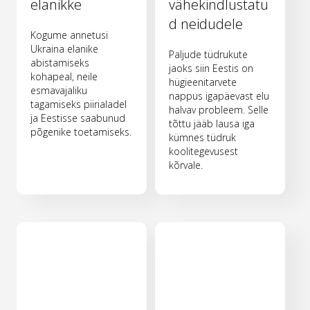
elanikke
vähekindlustatu
d neidudele
Kogume annetusi
Ukraina elanike
Paljude tüdrukute
abistamiseks
jaoks siin Eestis on
kohapeal, neile
hügieenitarvete
esmavajaliku
nappus igapäevast elu
tagamiseks piirialadel
halvav probleem. Selle
ja Eestisse saabunud
tõttu jääb lausa iga
põgenike toetamiseks.
kümnes tüdruk
koolitegevusest
kõrvale.