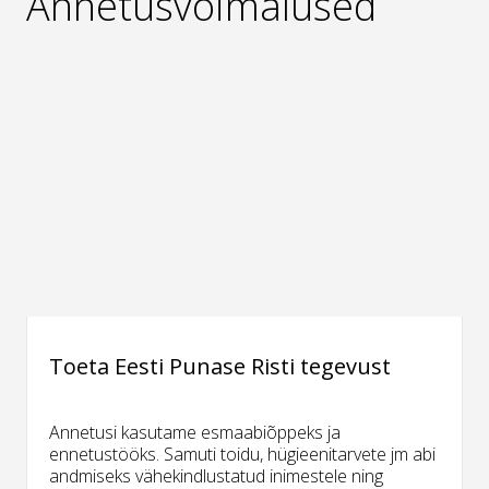
Annetusvõimalused
Toeta Eesti Punase Risti tegevust
Annetusi kasutame esmaabiõppeks ja
ennetustööks. Samuti toidu, hügieenitarvete jm abi
andmiseks vähekindlustatud inimestele ning