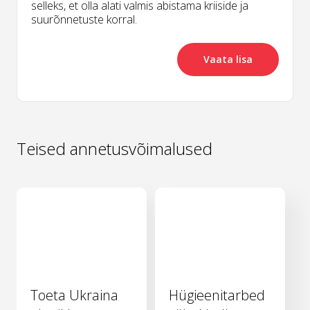
selleks, et olla alati valmis abistama kriiside ja
suurõnnetuste korral.
Vaata lisa
Teised annetusvõimalused
Toeta Ukraina
Hügieenitarbed