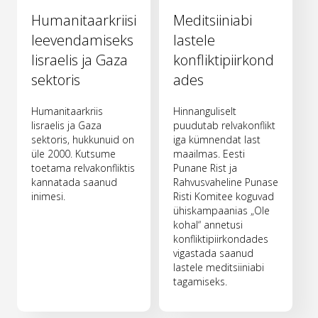
Humanitaarkriisi
Meditsiiniabi
leevendamiseks
lastele
Iisraelis ja Gaza
konfliktipiirkond
sektoris
ades
Humanitaarkriis
Hinnanguliselt
Iisraelis ja Gaza
puudutab relvakonflikt
sektoris, hukkunuid on
iga kümnendat last
üle 2000. Kutsume
maailmas. Eesti
toetama relvakonfliktis
Punane Rist ja
kannatada saanud
Rahvusvaheline Punase
inimesi.
Risti Komitee koguvad
ühiskampaanias „Ole
kohal“ annetusi
konfliktipiirkondades
vigastada saanud
lastele meditsiiniabi
tagamiseks.