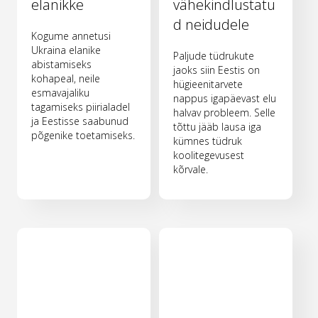
elanikke
vähekindlustatu
d neidudele
Kogume annetusi
Ukraina elanike
Paljude tüdrukute
abistamiseks
jaoks siin Eestis on
kohapeal, neile
hügieenitarvete
esmavajaliku
nappus igapäevast elu
tagamiseks piirialadel
halvav probleem. Selle
ja Eestisse saabunud
tõttu jääb lausa iga
põgenike toetamiseks.
kümnes tüdruk
koolitegevusest
kõrvale.