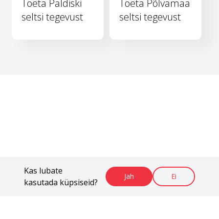
Toeta Paldiski
Toeta Põlvamaa
seltsi tegevust
seltsi tegevust
Kas lubate
Jah
Ei
kasutada küpsiseid?