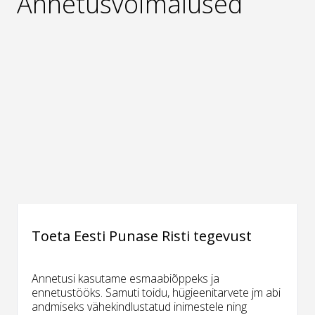
Annetusvõimalused
Toeta Eesti Punase Risti tegevust
Annetusi kasutame esmaabiõppeks ja
ennetustööks. Samuti toidu, hügieenitarvete jm abi
andmiseks vähekindlustatud inimestele ning