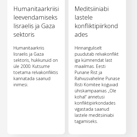
Humanitaarkriisi
Meditsiiniabi
leevendamiseks
lastele
Iisraelis ja Gaza
konfliktipiirkond
sektoris
ades
Humanitaarkriis
Hinnanguliselt
Iisraelis ja Gaza
puudutab relvakonflikt
sektoris, hukkunuid on
iga kümnendat last
üle 2000. Kutsume
maailmas. Eesti
toetama relvakonfliktis
Punane Rist ja
kannatada saanud
Rahvusvaheline Punase
inimesi.
Risti Komitee koguvad
ühiskampaanias „Ole
kohal“ annetusi
konfliktipiirkondades
vigastada saanud
lastele meditsiiniabi
tagamiseks.