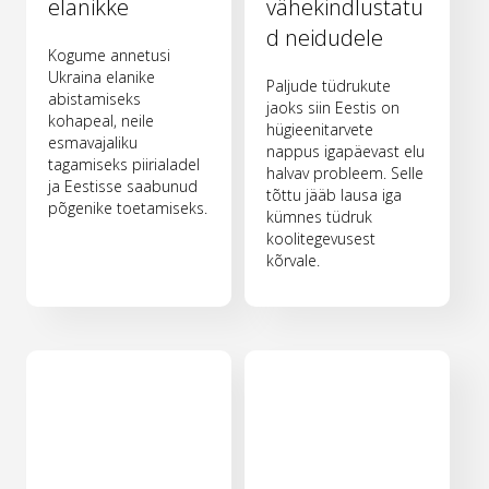
elanikke
vähekindlustatu
d neidudele
Kogume annetusi
Ukraina elanike
Paljude tüdrukute
abistamiseks
jaoks siin Eestis on
kohapeal, neile
hügieenitarvete
esmavajaliku
nappus igapäevast elu
tagamiseks piirialadel
halvav probleem. Selle
ja Eestisse saabunud
tõttu jääb lausa iga
põgenike toetamiseks.
kümnes tüdruk
koolitegevusest
kõrvale.