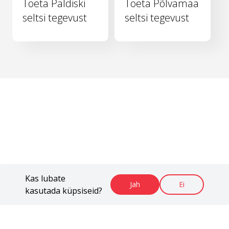
Toeta Paldiski
Toeta Põlvamaa
seltsi tegevust
seltsi tegevust
Kas lubate
Jah
Ei
kasutada küpsiseid?