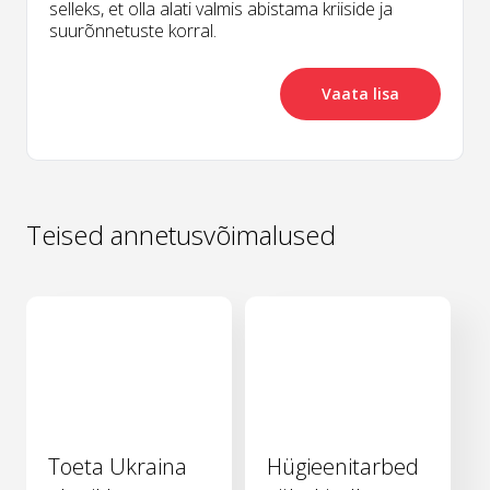
selleks, et olla alati valmis abistama kriiside ja
suurõnnetuste korral.
Vaata lisa
Teised annetusvõimalused
Toeta Ukraina
Hügieenitarbed