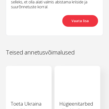
selleks, et olla alati valmis abistama kriiside ja
suurõnnetuste korral.
Vaata lisa
Teised annetusvõimalused
Toeta Ukraina
Hügieenitarbed