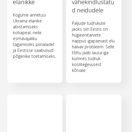
elanikke
vähekindlustatu
d neidudele
Kogume annetusi
Ukraina elanike
Paljude tüdrukute
abistamiseks
jaoks siin Eestis on
kohapeal, neile
hügieenitarvete
esmavajaliku
nappus igapäevast elu
tagamiseks piirialadel
halvav probleem. Selle
ja Eestisse saabunud
tõttu jääb lausa iga
põgenike toetamiseks.
kümnes tüdruk
koolitegevusest
kõrvale.