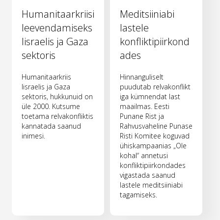
Humanitaarkriisi
Meditsiiniabi
leevendamiseks
lastele
Iisraelis ja Gaza
konfliktipiirkond
sektoris
ades
Humanitaarkriis
Hinnanguliselt
Iisraelis ja Gaza
puudutab relvakonflikt
sektoris, hukkunuid on
iga kümnendat last
üle 2000. Kutsume
maailmas. Eesti
toetama relvakonfliktis
Punane Rist ja
kannatada saanud
Rahvusvaheline Punase
inimesi.
Risti Komitee koguvad
ühiskampaanias „Ole
kohal“ annetusi
konfliktipiirkondades
vigastada saanud
lastele meditsiiniabi
tagamiseks.