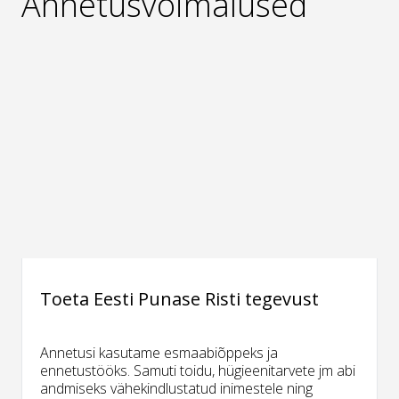
Annetusvõimalused
Toeta Eesti Punase Risti tegevust
Annetusi kasutame esmaabiõppeks ja
ennetustööks. Samuti toidu, hügieenitarvete jm abi
andmiseks vähekindlustatud inimestele ning