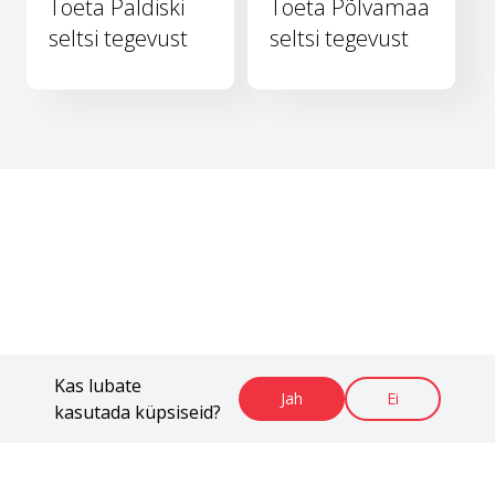
Toeta Paldiski
Toeta Põlvamaa
seltsi tegevust
seltsi tegevust
Kas lubate
Jah
Ei
kasutada küpsiseid?