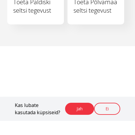
Toeta Paldiski
Toeta Põlvamaa
seltsi tegevust
seltsi tegevust
Kas lubate
Jah
Ei
kasutada küpsiseid?