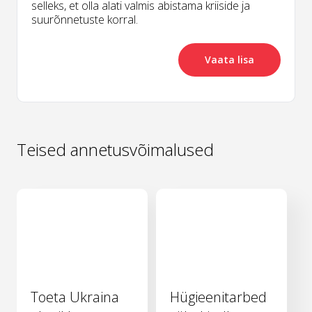
selleks, et olla alati valmis abistama kriiside ja
suurõnnetuste korral.
Vaata lisa
Teised annetusvõimalused
Toeta Ukraina
Hügieenitarbed