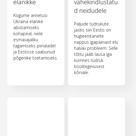
elanikke
vähekindlustatu
d neidudele
Kogume annetusi
Ukraina elanike
Paljude tüdrukute
abistamiseks
jaoks siin Eestis on
kohapeal, neile
hügieenitarvete
esmavajaliku
nappus igapäevast elu
tagamiseks piirialadel
halvav probleem. Selle
ja Eestisse saabunud
tõttu jääb lausa iga
põgenike toetamiseks.
kümnes tüdruk
koolitegevusest
kõrvale.