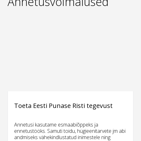
Annetusvõimalused
Toeta Eesti Punase Risti tegevust
Annetusi kasutame esmaabiõppeks ja
ennetustööks. Samuti toidu, hügieenitarvete jm abi
andmiseks vähekindlustatud inimestele ning