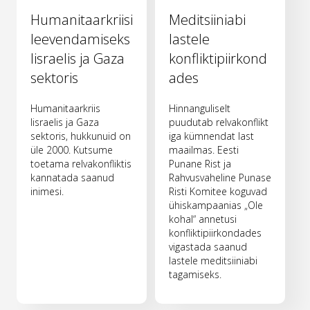
Humanitaarkriisi
Meditsiiniabi
leevendamiseks
lastele
Iisraelis ja Gaza
konfliktipiirkond
sektoris
ades
Humanitaarkriis
Hinnanguliselt
Iisraelis ja Gaza
puudutab relvakonflikt
sektoris, hukkunuid on
iga kümnendat last
üle 2000. Kutsume
maailmas. Eesti
toetama relvakonfliktis
Punane Rist ja
kannatada saanud
Rahvusvaheline Punase
inimesi.
Risti Komitee koguvad
ühiskampaanias „Ole
kohal“ annetusi
konfliktipiirkondades
vigastada saanud
lastele meditsiiniabi
tagamiseks.