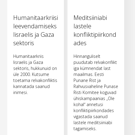
Humanitaarkriisi
Meditsiiniabi
leevendamiseks
lastele
Iisraelis ja Gaza
konfliktipiirkond
sektoris
ades
Humanitaarkriis
Hinnanguliselt
Iisraelis ja Gaza
puudutab relvakonflikt
sektoris, hukkunuid on
iga kümnendat last
üle 2000. Kutsume
maailmas. Eesti
toetama relvakonfliktis
Punane Rist ja
kannatada saanud
Rahvusvaheline Punase
inimesi.
Risti Komitee koguvad
ühiskampaanias „Ole
kohal“ annetusi
konfliktipiirkondades
vigastada saanud
lastele meditsiiniabi
tagamiseks.