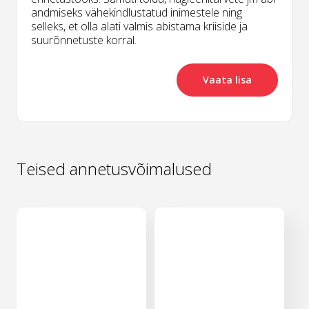
andmiseks vähekindlustatud inimestele ning
selleks, et olla alati valmis abistama kriiside ja
suurõnnetuste korral.
Vaata lisa
Teised annetusvõimalused