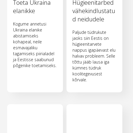
Toeta Ukraina
Hügieenitarbed
elanikke
vähekindlustatu
d neidudele
Kogume annetusi
Ukraina elanike
Paljude tüdrukute
abistamiseks
jaoks siin Eestis on
kohapeal, neile
hügieenitarvete
esmavajaliku
nappus igapäevast elu
tagamiseks piirialadel
halvav probleem. Selle
ja Eestisse saabunud
tõttu jääb lausa iga
põgenike toetamiseks.
kümnes tüdruk
koolitegevusest
kõrvale.