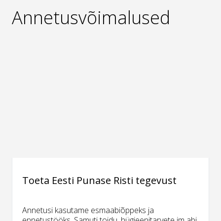
Annetusvõimalused
Toeta Eesti Punase Risti tegevust
Annetusi kasutame esmaabiõppeks ja
ennetustööks. Samuti toidu, hügieenitarvete jm abi