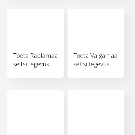
Toeta Raplamaa
Toeta Valgamaa
seltsi tegevust
seltsi tegevust