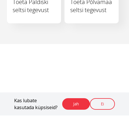
Toeta Paldiski
Toeta Põlvamaa
seltsi tegevust
seltsi tegevust
Kas lubate
Jah
Ei
kasutada küpsiseid?