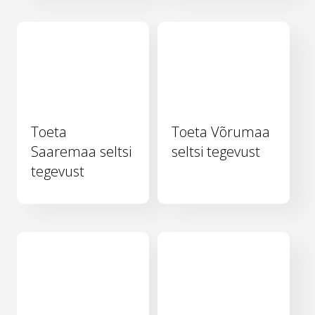
Toeta
Toeta Võrumaa
Saaremaa seltsi
seltsi tegevust
tegevust