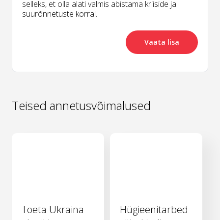
selleks, et olla alati valmis abistama kriiside ja
suurõnnetuste korral.
Vaata lisa
Teised annetusvõimalused
Toeta Ukraina
Hügieenitarbed