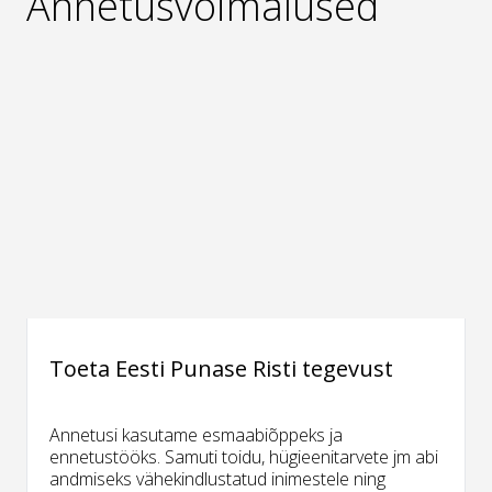
Annetusvõimalused
Toeta Eesti Punase Risti tegevust
Annetusi kasutame esmaabiõppeks ja
ennetustööks. Samuti toidu, hügieenitarvete jm abi
andmiseks vähekindlustatud inimestele ning