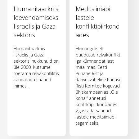
Humanitaarkriisi
Meditsiiniabi
leevendamiseks
lastele
Iisraelis ja Gaza
konfliktipiirkond
sektoris
ades
Humanitaarkriis
Hinnanguliselt
Iisraelis ja Gaza
puudutab relvakonflikt
sektoris, hukkunuid on
iga kümnendat last
üle 2000. Kutsume
maailmas. Eesti
toetama relvakonfliktis
Punane Rist ja
kannatada saanud
Rahvusvaheline Punase
inimesi.
Risti Komitee koguvad
ühiskampaanias „Ole
kohal“ annetusi
konfliktipiirkondades
vigastada saanud
lastele meditsiiniabi
tagamiseks.