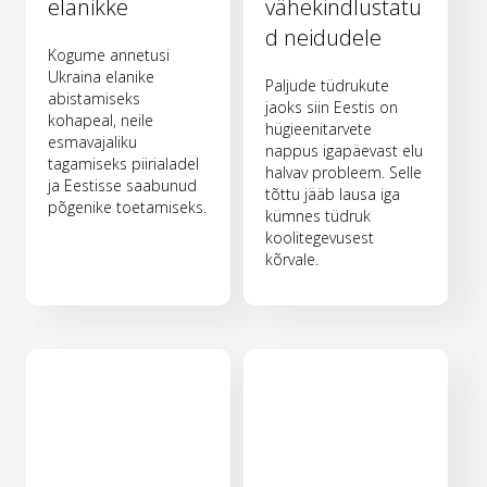
elanikke
vähekindlustatu
d neidudele
Kogume annetusi
Ukraina elanike
Paljude tüdrukute
abistamiseks
jaoks siin Eestis on
kohapeal, neile
hügieenitarvete
esmavajaliku
nappus igapäevast elu
tagamiseks piirialadel
halvav probleem. Selle
ja Eestisse saabunud
tõttu jääb lausa iga
põgenike toetamiseks.
kümnes tüdruk
koolitegevusest
kõrvale.