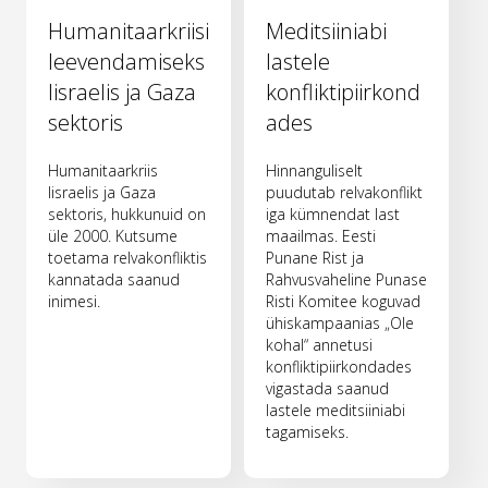
Humanitaarkriisi
Meditsiiniabi
leevendamiseks
lastele
Iisraelis ja Gaza
konfliktipiirkond
sektoris
ades
Humanitaarkriis
Hinnanguliselt
Iisraelis ja Gaza
puudutab relvakonflikt
sektoris, hukkunuid on
iga kümnendat last
üle 2000. Kutsume
maailmas. Eesti
toetama relvakonfliktis
Punane Rist ja
kannatada saanud
Rahvusvaheline Punase
inimesi.
Risti Komitee koguvad
ühiskampaanias „Ole
kohal“ annetusi
konfliktipiirkondades
vigastada saanud
lastele meditsiiniabi
tagamiseks.