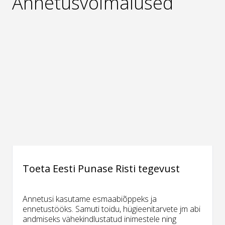
Annetusvõimalused
Toeta Eesti Punase Risti tegevust
Annetusi kasutame esmaabiõppeks ja
ennetustööks. Samuti toidu, hügieenitarvete jm abi
andmiseks vähekindlustatud inimestele ning