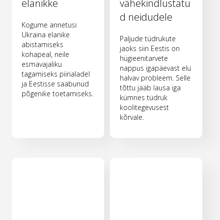
elanikke
vähekindlustatu
d neidudele
Kogume annetusi
Ukraina elanike
Paljude tüdrukute
abistamiseks
jaoks siin Eestis on
kohapeal, neile
hügieenitarvete
esmavajaliku
nappus igapäevast elu
tagamiseks piirialadel
halvav probleem. Selle
ja Eestisse saabunud
tõttu jääb lausa iga
põgenike toetamiseks.
kümnes tüdruk
koolitegevusest
kõrvale.