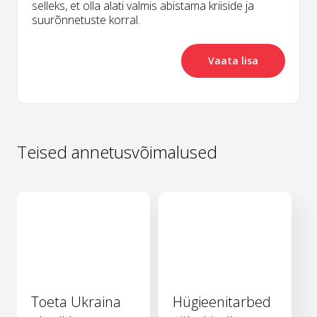
selleks, et olla alati valmis abistama kriiside ja
suurõnnetuste korral.
Vaata lisa
Teised annetusvõimalused
Toeta Ukraina
Hügieenitarbed