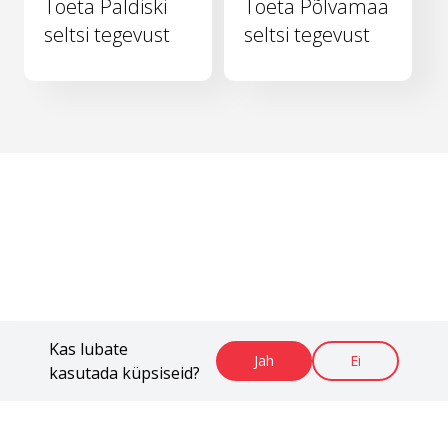
Toeta Paldiski
Toeta Põlvamaa
seltsi tegevust
seltsi tegevust
Kas lubate
Jah
Ei
kasutada küpsiseid?