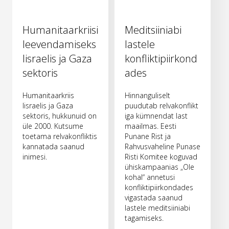
Humanitaarkriisi
Meditsiiniabi
leevendamiseks
lastele
Iisraelis ja Gaza
konfliktipiirkond
sektoris
ades
Humanitaarkriis
Hinnanguliselt
Iisraelis ja Gaza
puudutab relvakonflikt
sektoris, hukkunuid on
iga kümnendat last
üle 2000. Kutsume
maailmas. Eesti
toetama relvakonfliktis
Punane Rist ja
kannatada saanud
Rahvusvaheline Punase
inimesi.
Risti Komitee koguvad
ühiskampaanias „Ole
kohal“ annetusi
konfliktipiirkondades
vigastada saanud
lastele meditsiiniabi
tagamiseks.