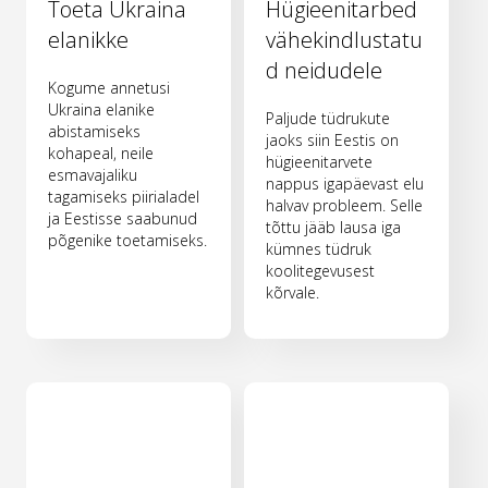
Toeta Ukraina
Hügieenitarbed
elanikke
vähekindlustatu
d neidudele
Kogume annetusi
Ukraina elanike
Paljude tüdrukute
abistamiseks
jaoks siin Eestis on
kohapeal, neile
hügieenitarvete
esmavajaliku
nappus igapäevast elu
tagamiseks piirialadel
halvav probleem. Selle
ja Eestisse saabunud
tõttu jääb lausa iga
põgenike toetamiseks.
kümnes tüdruk
koolitegevusest
kõrvale.