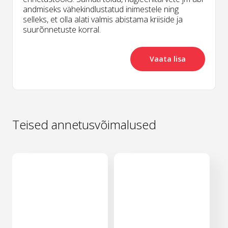
andmiseks vähekindlustatud inimestele ning
selleks, et olla alati valmis abistama kriiside ja
suurõnnetuste korral.
Vaata lisa
Teised annetusvõimalused