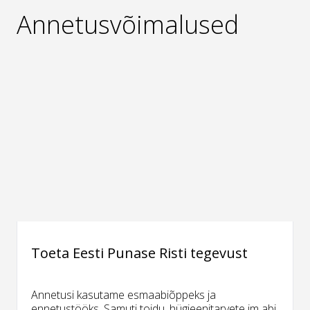
Annetusvõimalused
Toeta Eesti Punase Risti tegevust
Annetusi kasutame esmaabiõppeks ja
ennetustööks. Samuti toidu, hügieenitarvete jm abi