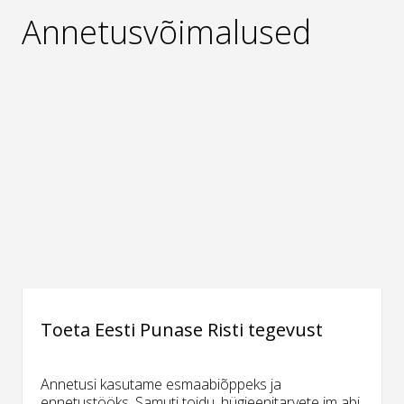
Annetusvõimalused
Toeta Eesti Punase Risti tegevust
Annetusi kasutame esmaabiõppeks ja
ennetustööks. Samuti toidu, hügieenitarvete jm abi