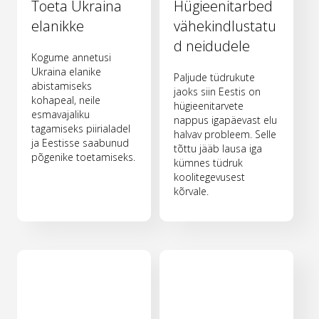
Toeta Ukraina
Hügieenitarbed
elanikke
vähekindlustatu
d neidudele
Kogume annetusi
Ukraina elanike
Paljude tüdrukute
abistamiseks
jaoks siin Eestis on
kohapeal, neile
hügieenitarvete
esmavajaliku
nappus igapäevast elu
tagamiseks piirialadel
halvav probleem. Selle
ja Eestisse saabunud
tõttu jääb lausa iga
põgenike toetamiseks.
kümnes tüdruk
koolitegevusest
kõrvale.