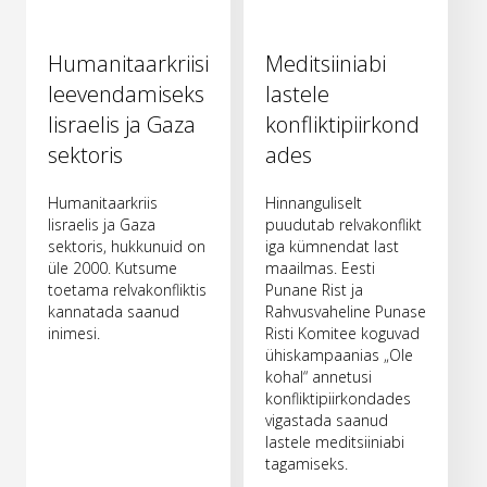
Humanitaarkriisi
Meditsiiniabi
leevendamiseks
lastele
Iisraelis ja Gaza
konfliktipiirkond
sektoris
ades
Humanitaarkriis
Hinnanguliselt
Iisraelis ja Gaza
puudutab relvakonflikt
sektoris, hukkunuid on
iga kümnendat last
üle 2000. Kutsume
maailmas. Eesti
toetama relvakonfliktis
Punane Rist ja
kannatada saanud
Rahvusvaheline Punase
inimesi.
Risti Komitee koguvad
ühiskampaanias „Ole
kohal“ annetusi
konfliktipiirkondades
vigastada saanud
lastele meditsiiniabi
tagamiseks.