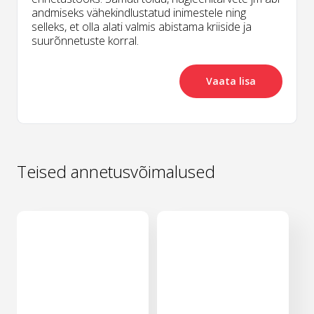
andmiseks vähekindlustatud inimestele ning
selleks, et olla alati valmis abistama kriiside ja
suurõnnetuste korral.
Vaata lisa
Teised annetusvõimalused