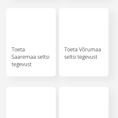
Toeta
Toeta Võrumaa
Saaremaa seltsi
seltsi tegevust
tegevust