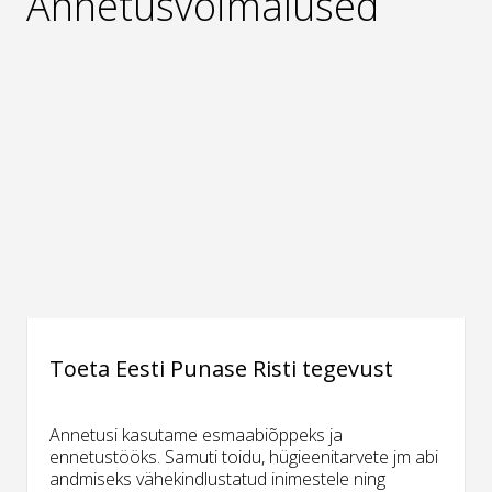
Annetusvõimalused
Toeta Eesti Punase Risti tegevust
Annetusi kasutame esmaabiõppeks ja
ennetustööks. Samuti toidu, hügieenitarvete jm abi
andmiseks vähekindlustatud inimestele ning