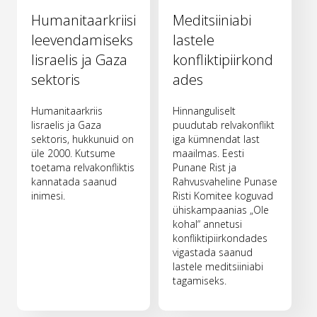
Humanitaarkriisi
Meditsiiniabi
leevendamiseks
lastele
Iisraelis ja Gaza
konfliktipiirkond
sektoris
ades
Humanitaarkriis
Hinnanguliselt
Iisraelis ja Gaza
puudutab relvakonflikt
sektoris, hukkunuid on
iga kümnendat last
üle 2000. Kutsume
maailmas. Eesti
toetama relvakonfliktis
Punane Rist ja
kannatada saanud
Rahvusvaheline Punase
inimesi.
Risti Komitee koguvad
ühiskampaanias „Ole
kohal“ annetusi
konfliktipiirkondades
vigastada saanud
lastele meditsiiniabi
tagamiseks.