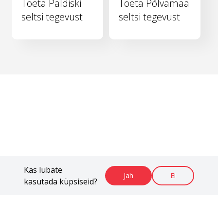
Toeta Paldiski
Toeta Põlvamaa
seltsi tegevust
seltsi tegevust
Kas lubate
Jah
Ei
kasutada küpsiseid?