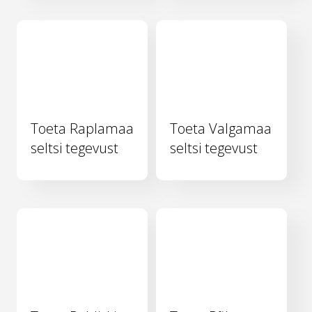
Toeta Raplamaa
Toeta Valgamaa
seltsi tegevust
seltsi tegevust