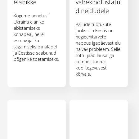
elanikke
vähekindlustatu
d neidudele
Kogume annetusi
Ukraina elanike
Paljude tüdrukute
abistamiseks
jaoks siin Eestis on
kohapeal, neile
hügieenitarvete
esmavajaliku
nappus igapäevast elu
tagamiseks piirialadel
halvav probleem. Selle
ja Eestisse saabunud
tõttu jääb lausa iga
põgenike toetamiseks.
kümnes tüdruk
koolitegevusest
kõrvale.