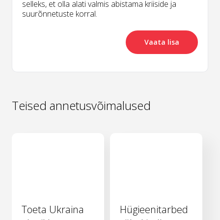
selleks, et olla alati valmis abistama kriiside ja
suurõnnetuste korral.
Vaata lisa
Teised annetusvõimalused
Toeta Ukraina
Hügieenitarbed