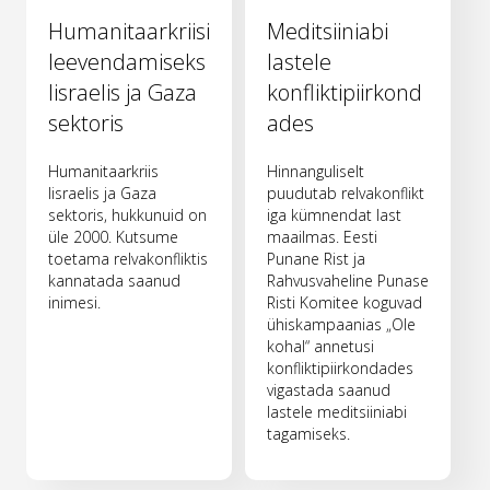
Humanitaarkriisi
Meditsiiniabi
leevendamiseks
lastele
Iisraelis ja Gaza
konfliktipiirkond
sektoris
ades
Humanitaarkriis
Hinnanguliselt
Iisraelis ja Gaza
puudutab relvakonflikt
sektoris, hukkunuid on
iga kümnendat last
üle 2000. Kutsume
maailmas. Eesti
toetama relvakonfliktis
Punane Rist ja
kannatada saanud
Rahvusvaheline Punase
inimesi.
Risti Komitee koguvad
ühiskampaanias „Ole
kohal“ annetusi
konfliktipiirkondades
vigastada saanud
lastele meditsiiniabi
tagamiseks.