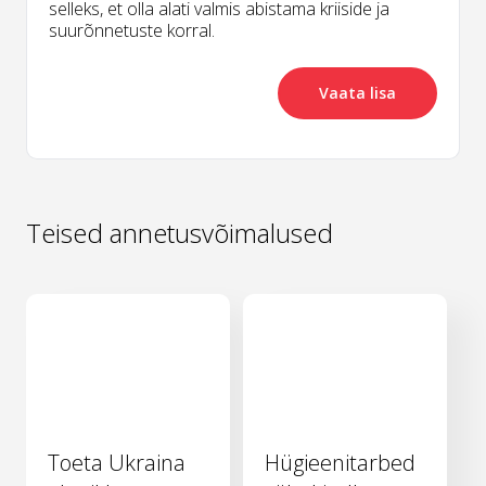
selleks, et olla alati valmis abistama kriiside ja
suurõnnetuste korral.
Vaata lisa
Teised annetusvõimalused
Toeta Ukraina
Hügieenitarbed