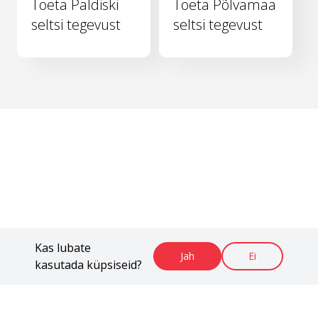
Toeta Paldiski
Toeta Põlvamaa
seltsi tegevust
seltsi tegevust
Kas lubate
Jah
Ei
kasutada küpsiseid?