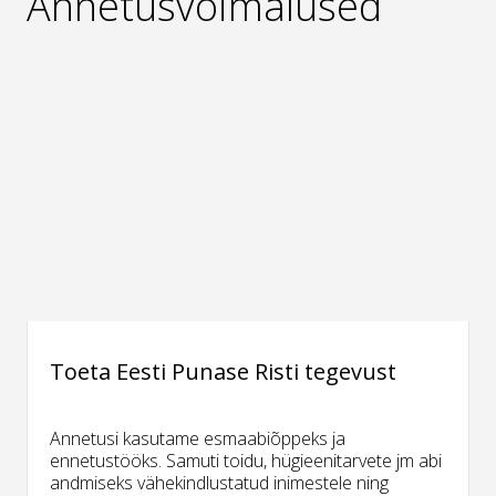
Annetusvõimalused
Toeta Eesti Punase Risti tegevust
Annetusi kasutame esmaabiõppeks ja
ennetustööks. Samuti toidu, hügieenitarvete jm abi
andmiseks vähekindlustatud inimestele ning