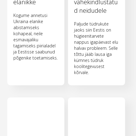
elanikke
vähekindlustatu
d neidudele
Kogume annetusi
Ukraina elanike
Paljude tüdrukute
abistamiseks
jaoks siin Eestis on
kohapeal, neile
hügieenitarvete
esmavajaliku
nappus igapäevast elu
tagamiseks piirialadel
halvav probleem. Selle
ja Eestisse saabunud
tõttu jääb lausa iga
põgenike toetamiseks.
kümnes tüdruk
koolitegevusest
kõrvale.