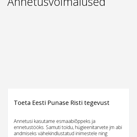
Annetusvõimalused
Toeta Eesti Punase Risti tegevust
Annetusi kasutame esmaabiõppeks ja
ennetustööks. Samuti toidu, hügieenitarvete jm abi
andmiseks vähekindlustatud inimestele ning