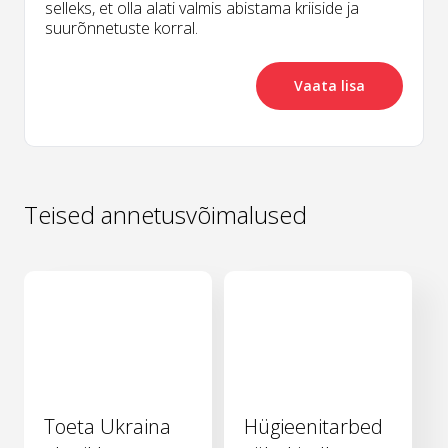
selleks, et olla alati valmis abistama kriiside ja
suurõnnetuste korral.
Vaata lisa
Teised annetusvõimalused
Toeta Ukraina
Hügieenitarbed