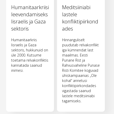
Humanitaarkriisi
Meditsiiniabi
leevendamiseks
lastele
Iisraelis ja Gaza
konfliktipiirkond
sektoris
ades
Humanitaarkriis
Hinnanguliselt
Iisraelis ja Gaza
puudutab relvakonflikt
sektoris, hukkunuid on
iga kümnendat last
üle 2000. Kutsume
maailmas. Eesti
toetama relvakonfliktis
Punane Rist ja
kannatada saanud
Rahvusvaheline Punase
inimesi.
Risti Komitee koguvad
ühiskampaanias „Ole
kohal“ annetusi
konfliktipiirkondades
vigastada saanud
lastele meditsiiniabi
tagamiseks.