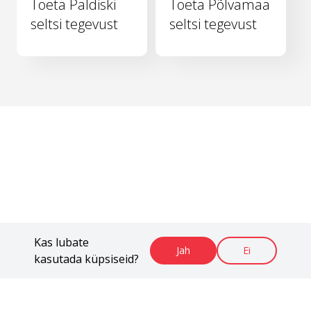
Toeta Paldiski
Toeta Põlvamaa
seltsi tegevust
seltsi tegevust
Kas lubate
Jah
Ei
kasutada küpsiseid?