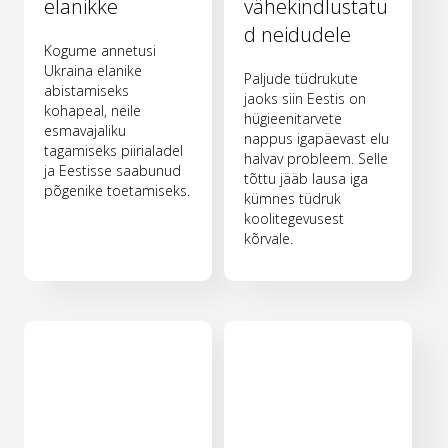
elanikke
vähekindlustatu
d neidudele
Kogume annetusi
Ukraina elanike
Paljude tüdrukute
abistamiseks
jaoks siin Eestis on
kohapeal, neile
hügieenitarvete
esmavajaliku
nappus igapäevast elu
tagamiseks piirialadel
halvav probleem. Selle
ja Eestisse saabunud
tõttu jääb lausa iga
põgenike toetamiseks.
kümnes tüdruk
koolitegevusest
kõrvale.