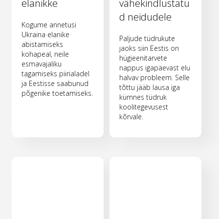
elanikke
vähekindlustatu
d neidudele
Kogume annetusi
Ukraina elanike
Paljude tüdrukute
abistamiseks
jaoks siin Eestis on
kohapeal, neile
hügieenitarvete
esmavajaliku
nappus igapäevast elu
tagamiseks piirialadel
halvav probleem. Selle
ja Eestisse saabunud
tõttu jääb lausa iga
põgenike toetamiseks.
kümnes tüdruk
koolitegevusest
kõrvale.