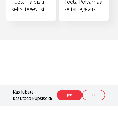
Toeta Paldiski
Toeta Põlvamaa
seltsi tegevust
seltsi tegevust
Kas lubate
Jah
Ei
kasutada küpsiseid?