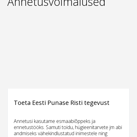
Annetusvõimalused
Toeta Eesti Punase Risti tegevust
Annetusi kasutame esmaabiõppeks ja
ennetustööks. Samuti toidu, hügieenitarvete jm abi
andmiseks vähekindlustatud inimestele ning