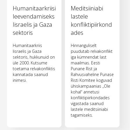
Humanitaarkriisi
Meditsiiniabi
leevendamiseks
lastele
Iisraelis ja Gaza
konfliktipiirkond
sektoris
ades
Humanitaarkriis
Hinnanguliselt
Iisraelis ja Gaza
puudutab relvakonflikt
sektoris, hukkunuid on
iga kümnendat last
üle 2000. Kutsume
maailmas. Eesti
toetama relvakonfliktis
Punane Rist ja
kannatada saanud
Rahvusvaheline Punase
inimesi.
Risti Komitee koguvad
ühiskampaanias „Ole
kohal“ annetusi
konfliktipiirkondades
vigastada saanud
lastele meditsiiniabi
tagamiseks.