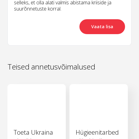
selleks, et olla alati valmis abistama kriiside ja
suurõnnetuste korral.
Vaata lisa
Teised annetusvõimalused
Toeta Ukraina
Hügieenitarbed