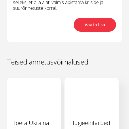
selleks, et olla alati valmis abistama kriiside ja
suurõnnetuste korral.
Vaata lisa
Teised annetusvõimalused
Toeta Ukraina
Hügieenitarbed