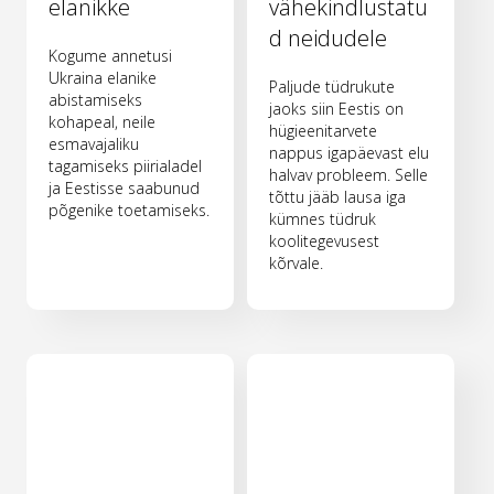
elanikke
vähekindlustatu
d neidudele
Kogume annetusi
Ukraina elanike
Paljude tüdrukute
abistamiseks
jaoks siin Eestis on
kohapeal, neile
hügieenitarvete
esmavajaliku
nappus igapäevast elu
tagamiseks piirialadel
halvav probleem. Selle
ja Eestisse saabunud
tõttu jääb lausa iga
põgenike toetamiseks.
kümnes tüdruk
koolitegevusest
kõrvale.