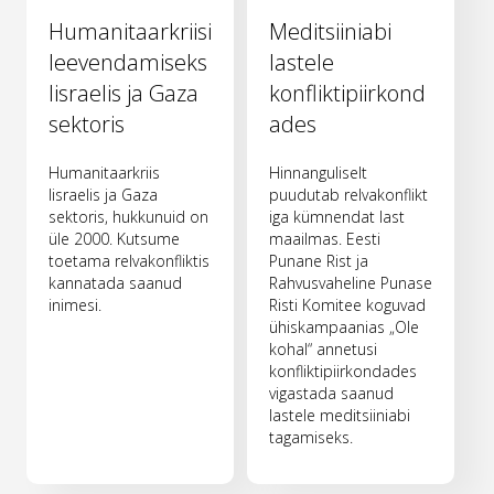
Humanitaarkriisi
Meditsiiniabi
leevendamiseks
lastele
Iisraelis ja Gaza
konfliktipiirkond
sektoris
ades
Humanitaarkriis
Hinnanguliselt
Iisraelis ja Gaza
puudutab relvakonflikt
sektoris, hukkunuid on
iga kümnendat last
üle 2000. Kutsume
maailmas. Eesti
toetama relvakonfliktis
Punane Rist ja
kannatada saanud
Rahvusvaheline Punase
inimesi.
Risti Komitee koguvad
ühiskampaanias „Ole
kohal“ annetusi
konfliktipiirkondades
vigastada saanud
lastele meditsiiniabi
tagamiseks.