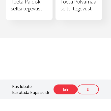
Toeta Paldiski
Toeta Põlvamaa
seltsi tegevust
seltsi tegevust
Kas lubate
Jah
Ei
kasutada küpsiseid?