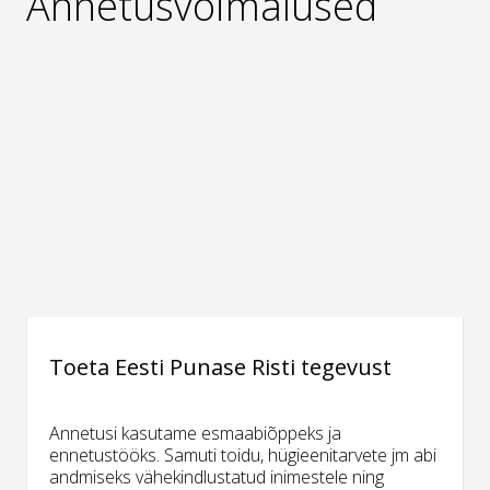
Annetusvõimalused
Toeta Eesti Punase Risti tegevust
Annetusi kasutame esmaabiõppeks ja
ennetustööks. Samuti toidu, hügieenitarvete jm abi
andmiseks vähekindlustatud inimestele ning