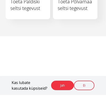
Toeta Paldiski
Toeta Põlvamaa
seltsi tegevust
seltsi tegevust
Kas lubate
Jah
Ei
kasutada küpsiseid?