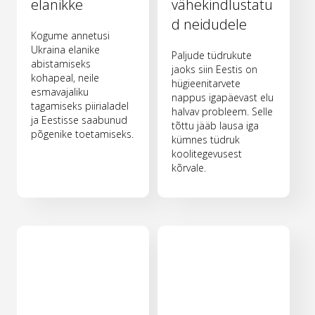
elanikke
vähekindlustatu
d neidudele
Kogume annetusi
Ukraina elanike
Paljude tüdrukute
abistamiseks
jaoks siin Eestis on
kohapeal, neile
hügieenitarvete
esmavajaliku
nappus igapäevast elu
tagamiseks piirialadel
halvav probleem. Selle
ja Eestisse saabunud
tõttu jääb lausa iga
põgenike toetamiseks.
kümnes tüdruk
koolitegevusest
kõrvale.