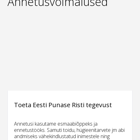
Annetusvõimalused
Toeta Eesti Punase Risti tegevust
Annetusi kasutame esmaabiõppeks ja
ennetustööks. Samuti toidu, hügieenitarvete jm abi
andmiseks vähekindlustatud inimestele ning