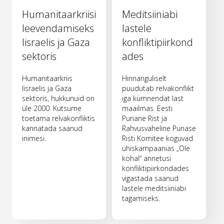
Humanitaarkriisi
Meditsiiniabi
leevendamiseks
lastele
Iisraelis ja Gaza
konfliktipiirkond
sektoris
ades
Humanitaarkriis
Hinnanguliselt
Iisraelis ja Gaza
puudutab relvakonflikt
sektoris, hukkunuid on
iga kümnendat last
üle 2000. Kutsume
maailmas. Eesti
toetama relvakonfliktis
Punane Rist ja
kannatada saanud
Rahvusvaheline Punase
inimesi.
Risti Komitee koguvad
ühiskampaanias „Ole
kohal“ annetusi
konfliktipiirkondades
vigastada saanud
lastele meditsiiniabi
tagamiseks.