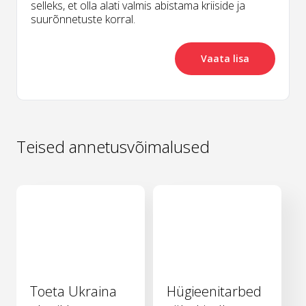
selleks, et olla alati valmis abistama kriiside ja
suurõnnetuste korral.
Vaata lisa
Teised annetusvõimalused
Toeta Ukraina
Hügieenitarbed