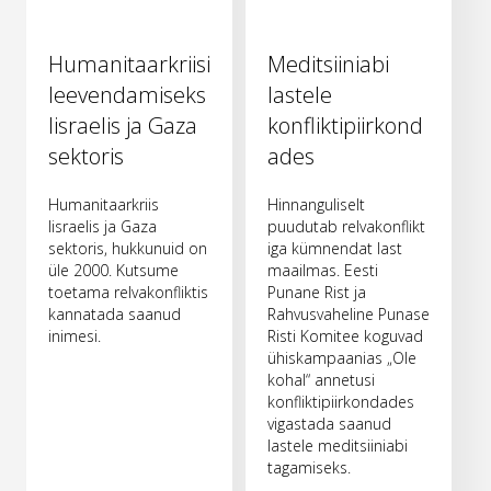
Humanitaarkriisi
Meditsiiniabi
leevendamiseks
lastele
Iisraelis ja Gaza
konfliktipiirkond
sektoris
ades
Humanitaarkriis
Hinnanguliselt
Iisraelis ja Gaza
puudutab relvakonflikt
sektoris, hukkunuid on
iga kümnendat last
üle 2000. Kutsume
maailmas. Eesti
toetama relvakonfliktis
Punane Rist ja
kannatada saanud
Rahvusvaheline Punase
inimesi.
Risti Komitee koguvad
ühiskampaanias „Ole
kohal“ annetusi
konfliktipiirkondades
vigastada saanud
lastele meditsiiniabi
tagamiseks.