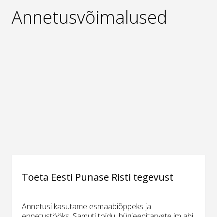
Annetusvõimalused
Toeta Eesti Punase Risti tegevust
Annetusi kasutame esmaabiõppeks ja
ennetustööks. Samuti toidu, hügieenitarvete jm abi