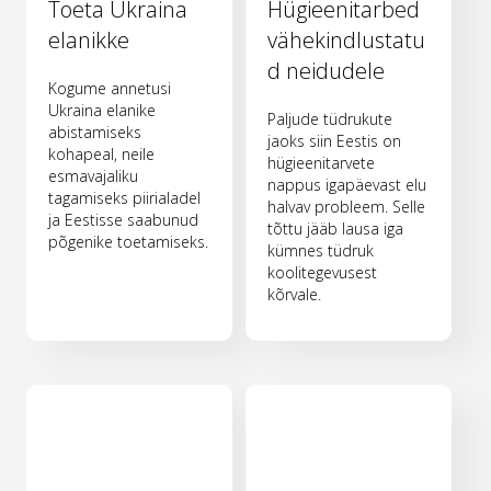
Toeta Ukraina
Hügieenitarbed
elanikke
vähekindlustatu
d neidudele
Kogume annetusi
Ukraina elanike
Paljude tüdrukute
abistamiseks
jaoks siin Eestis on
kohapeal, neile
hügieenitarvete
esmavajaliku
nappus igapäevast elu
tagamiseks piirialadel
halvav probleem. Selle
ja Eestisse saabunud
tõttu jääb lausa iga
põgenike toetamiseks.
kümnes tüdruk
koolitegevusest
kõrvale.