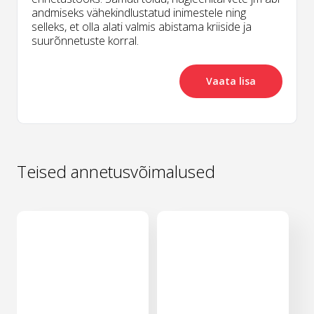
andmiseks vähekindlustatud inimestele ning
selleks, et olla alati valmis abistama kriiside ja
suurõnnetuste korral.
Vaata lisa
Teised annetusvõimalused