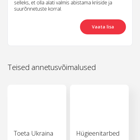
selleks, et olla alati valmis abistama kriiside ja
suurõnnetuste korral.
Vaata lisa
Teised annetusvõimalused
Toeta Ukraina
Hügieenitarbed