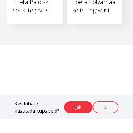
Toeta Paldiski
Toeta Põlvamaa
seltsi tegevust
seltsi tegevust
Kas lubate
Jah
Ei
kasutada küpsiseid?