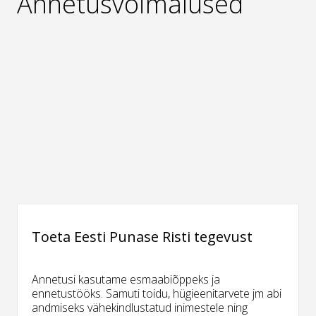
Annetusvõimalused
Toeta Eesti Punase Risti tegevust
Annetusi kasutame esmaabiõppeks ja
ennetustööks. Samuti toidu, hügieenitarvete jm abi
andmiseks vähekindlustatud inimestele ning