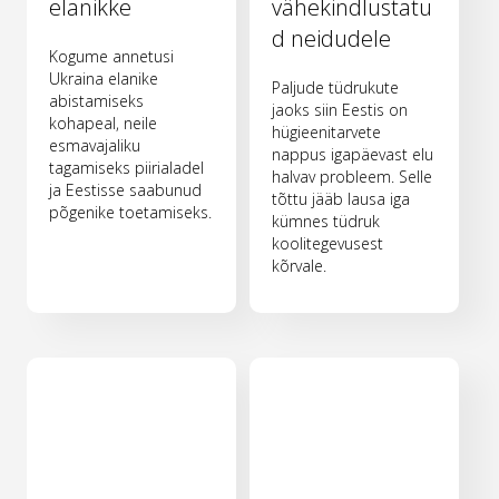
elanikke
vähekindlustatu
d neidudele
Kogume annetusi
Ukraina elanike
Paljude tüdrukute
abistamiseks
jaoks siin Eestis on
kohapeal, neile
hügieenitarvete
esmavajaliku
nappus igapäevast elu
tagamiseks piirialadel
halvav probleem. Selle
ja Eestisse saabunud
tõttu jääb lausa iga
põgenike toetamiseks.
kümnes tüdruk
koolitegevusest
kõrvale.