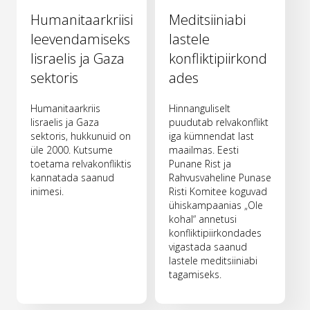
Humanitaarkriisi
Meditsiiniabi
leevendamiseks
lastele
Iisraelis ja Gaza
konfliktipiirkond
sektoris
ades
Humanitaarkriis
Hinnanguliselt
Iisraelis ja Gaza
puudutab relvakonflikt
sektoris, hukkunuid on
iga kümnendat last
üle 2000. Kutsume
maailmas. Eesti
toetama relvakonfliktis
Punane Rist ja
kannatada saanud
Rahvusvaheline Punase
inimesi.
Risti Komitee koguvad
ühiskampaanias „Ole
kohal“ annetusi
konfliktipiirkondades
vigastada saanud
lastele meditsiiniabi
tagamiseks.