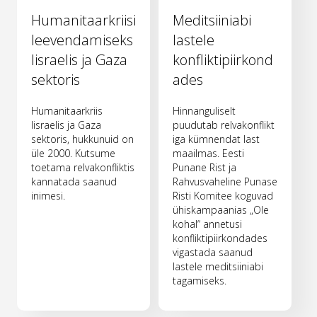
Humanitaarkriisi
Meditsiiniabi
leevendamiseks
lastele
Iisraelis ja Gaza
konfliktipiirkond
sektoris
ades
Humanitaarkriis
Hinnanguliselt
Iisraelis ja Gaza
puudutab relvakonflikt
sektoris, hukkunuid on
iga kümnendat last
üle 2000. Kutsume
maailmas. Eesti
toetama relvakonfliktis
Punane Rist ja
kannatada saanud
Rahvusvaheline Punase
inimesi.
Risti Komitee koguvad
ühiskampaanias „Ole
kohal“ annetusi
konfliktipiirkondades
vigastada saanud
lastele meditsiiniabi
tagamiseks.