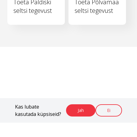
Toeta Paldiski
Toeta Põlvamaa
seltsi tegevust
seltsi tegevust
Kas lubate
Jah
Ei
kasutada küpsiseid?