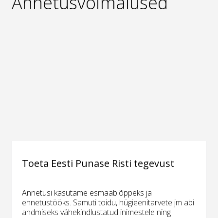
Annetusvõimalused
Toeta Eesti Punase Risti tegevust
Annetusi kasutame esmaabiõppeks ja
ennetustööks. Samuti toidu, hügieenitarvete jm abi
andmiseks vähekindlustatud inimestele ning