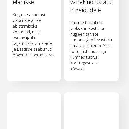
elanikke
vähekindlustatu
d neidudele
Kogume annetusi
Ukraina elanike
Paljude tüdrukute
abistamiseks
jaoks siin Eestis on
kohapeal, neile
hügieenitarvete
esmavajaliku
nappus igapäevast elu
tagamiseks piirialadel
halvav probleem. Selle
ja Eestisse saabunud
tõttu jääb lausa iga
põgenike toetamiseks.
kümnes tüdruk
koolitegevusest
kõrvale.