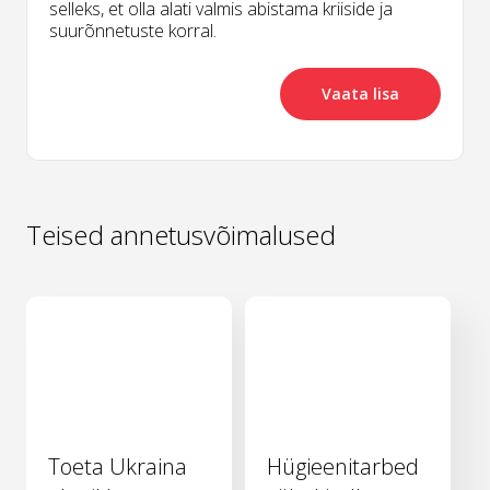
selleks, et olla alati valmis abistama kriiside ja
suurõnnetuste korral.
Vaata lisa
Teised annetusvõimalused
Toeta Ukraina
Hügieenitarbed