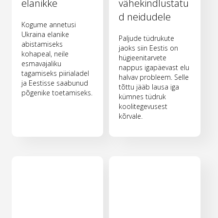
elanikke
vähekindlustatu
d neidudele
Kogume annetusi
Ukraina elanike
Paljude tüdrukute
abistamiseks
jaoks siin Eestis on
kohapeal, neile
hügieenitarvete
esmavajaliku
nappus igapäevast elu
tagamiseks piirialadel
halvav probleem. Selle
ja Eestisse saabunud
tõttu jääb lausa iga
põgenike toetamiseks.
kümnes tüdruk
koolitegevusest
kõrvale.