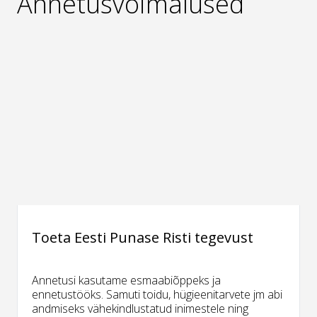
Annetusvõimalused
Toeta Eesti Punase Risti tegevust
Annetusi kasutame esmaabiõppeks ja
ennetustööks. Samuti toidu, hügieenitarvete jm abi
andmiseks vähekindlustatud inimestele ning