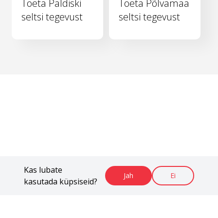
Toeta Paldiski
Toeta Põlvamaa
seltsi tegevust
seltsi tegevust
Kas lubate
Jah
Ei
kasutada küpsiseid?