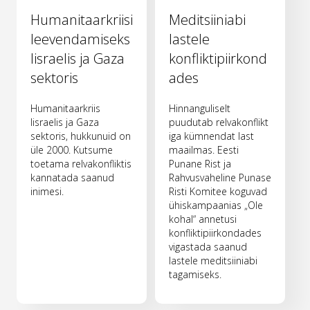
Humanitaarkriisi
Meditsiiniabi
leevendamiseks
lastele
Iisraelis ja Gaza
konfliktipiirkond
sektoris
ades
Humanitaarkriis
Hinnanguliselt
Iisraelis ja Gaza
puudutab relvakonflikt
sektoris, hukkunuid on
iga kümnendat last
üle 2000. Kutsume
maailmas. Eesti
toetama relvakonfliktis
Punane Rist ja
kannatada saanud
Rahvusvaheline Punase
inimesi.
Risti Komitee koguvad
ühiskampaanias „Ole
kohal“ annetusi
konfliktipiirkondades
vigastada saanud
lastele meditsiiniabi
tagamiseks.