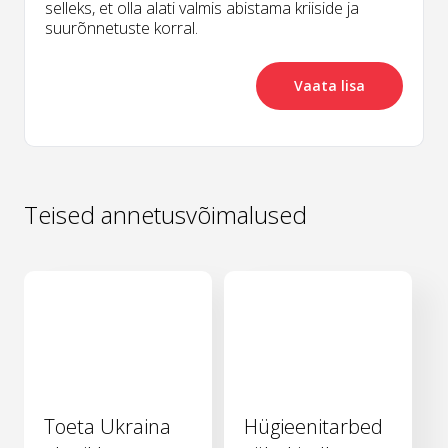
selleks, et olla alati valmis abistama kriiside ja
suurõnnetuste korral.
Vaata lisa
Teised annetusvõimalused
Toeta Ukraina
Hügieenitarbed