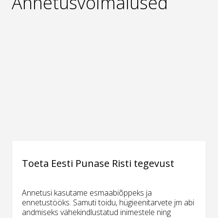
Annetusvõimalused
Toeta Eesti Punase Risti tegevust
Annetusi kasutame esmaabiõppeks ja
ennetustööks. Samuti toidu, hügieenitarvete jm abi
andmiseks vähekindlustatud inimestele ning