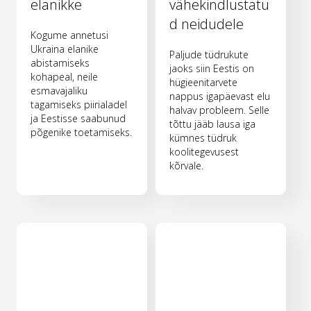
elanikke
vähekindlustatu
d neidudele
Kogume annetusi
Ukraina elanike
Paljude tüdrukute
abistamiseks
jaoks siin Eestis on
kohapeal, neile
hügieenitarvete
esmavajaliku
nappus igapäevast elu
tagamiseks piirialadel
halvav probleem. Selle
ja Eestisse saabunud
tõttu jääb lausa iga
põgenike toetamiseks.
kümnes tüdruk
koolitegevusest
kõrvale.