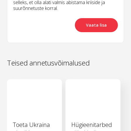
selleks, et olla alati valmis abistama kriiside ja
suurõnnetuste korral.
Vaata lisa
Teised annetusvõimalused
Toeta Ukraina
Hügieenitarbed