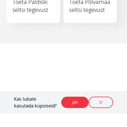
Toeta Paldiski
Toeta Põlvamaa
seltsi tegevust
seltsi tegevust
Kas lubate
Jah
Ei
kasutada küpsiseid?