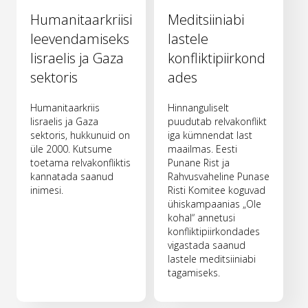
Humanitaarkriisi
Meditsiiniabi
leevendamiseks
lastele
Iisraelis ja Gaza
konfliktipiirkond
sektoris
ades
Humanitaarkriis
Hinnanguliselt
Iisraelis ja Gaza
puudutab relvakonflikt
sektoris, hukkunuid on
iga kümnendat last
üle 2000. Kutsume
maailmas. Eesti
toetama relvakonfliktis
Punane Rist ja
kannatada saanud
Rahvusvaheline Punase
inimesi.
Risti Komitee koguvad
ühiskampaanias „Ole
kohal“ annetusi
konfliktipiirkondades
vigastada saanud
lastele meditsiiniabi
tagamiseks.