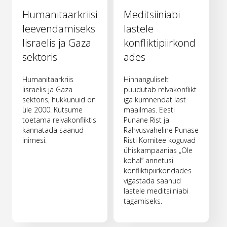
Humanitaarkriisi
Meditsiiniabi
leevendamiseks
lastele
Iisraelis ja Gaza
konfliktipiirkond
sektoris
ades
Humanitaarkriis
Hinnanguliselt
Iisraelis ja Gaza
puudutab relvakonflikt
sektoris, hukkunuid on
iga kümnendat last
üle 2000. Kutsume
maailmas. Eesti
toetama relvakonfliktis
Punane Rist ja
kannatada saanud
Rahvusvaheline Punase
inimesi.
Risti Komitee koguvad
ühiskampaanias „Ole
kohal“ annetusi
konfliktipiirkondades
vigastada saanud
lastele meditsiiniabi
tagamiseks.