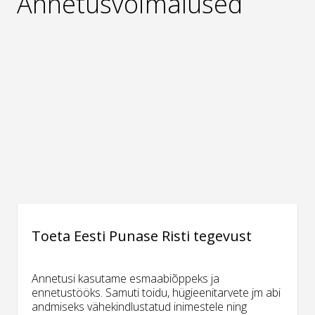
Annetusvõimalused
Toeta Eesti Punase Risti tegevust
Annetusi kasutame esmaabiõppeks ja
ennetustööks. Samuti toidu, hügieenitarvete jm abi
andmiseks vähekindlustatud inimestele ning