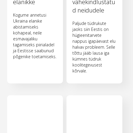
elanikke
vähekindlustatu
d neidudele
Kogume annetusi
Ukraina elanike
Paljude tüdrukute
abistamiseks
jaoks siin Eestis on
kohapeal, neile
hügieenitarvete
esmavajaliku
nappus igapäevast elu
tagamiseks piirialadel
halvav probleem. Selle
ja Eestisse saabunud
tõttu jääb lausa iga
põgenike toetamiseks.
kümnes tüdruk
koolitegevusest
kõrvale.