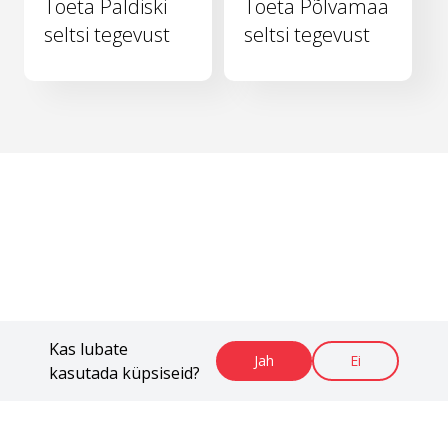
Toeta Paldiski
Toeta Põlvamaa
seltsi tegevust
seltsi tegevust
Kas lubate
Jah
Ei
kasutada küpsiseid?