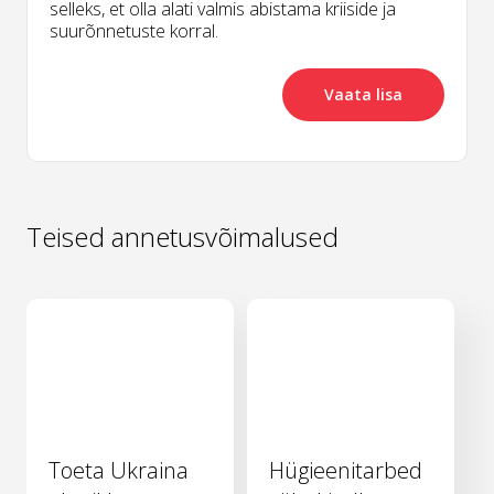
selleks, et olla alati valmis abistama kriiside ja
suurõnnetuste korral.
Vaata lisa
Teised annetusvõimalused
Toeta Ukraina
Hügieenitarbed