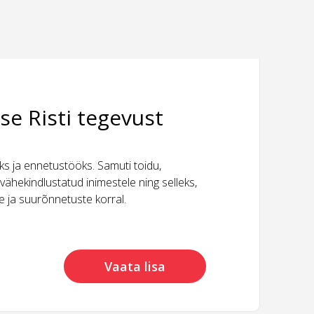
se Risti tegevust
 ja ennetustööks. Samuti toidu,
vähekindlustatud inimestele ning selleks,
ide ja suurõnnetuste korral.
Vaata lisa