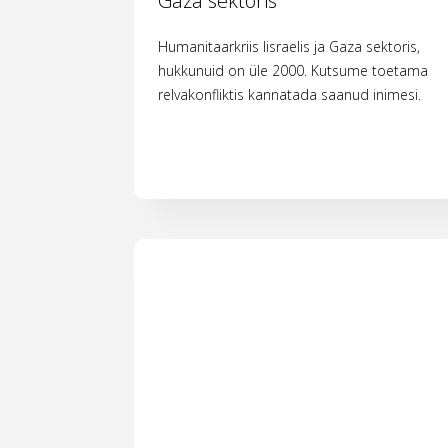
Gaza sektoris
Humanitaarkriis Iisraelis ja Gaza sektoris,
hukkunuid on üle 2000. Kutsume toetama
relvakonfliktis kannatada saanud inimesi.