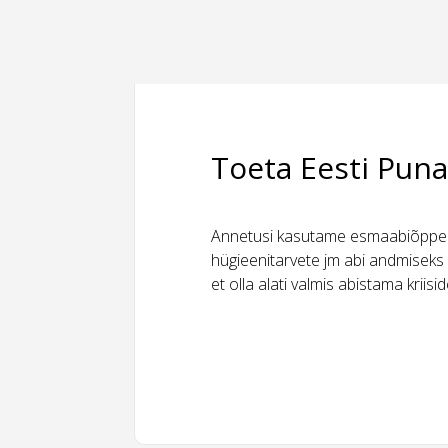
Toeta Eesti Puna
Annetusi kasutame esmaabiõppeks
hügieenitarvete jm abi andmiseks 
et olla alati valmis abistama kriis