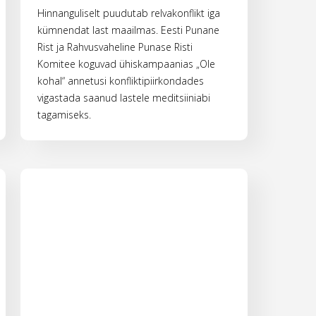
Hinnanguliselt puudutab relvakonflikt iga
kümnendat last maailmas. Eesti Punane
Rist ja Rahvusvaheline Punase Risti
Komitee koguvad ühiskampaanias „Ole
kohal“ annetusi konfliktipiirkondades
vigastada saanud lastele meditsiiniabi
tagamiseks.