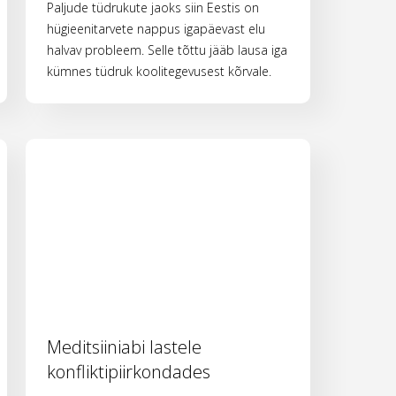
Paljude tüdrukute jaoks siin Eestis on
hügieenitarvete nappus igapäevast elu
halvav probleem. Selle tõttu jääb lausa iga
kümnes tüdruk koolitegevusest kõrvale.
Meditsiiniabi lastele
konfliktipiirkondades