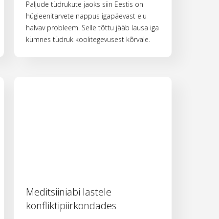
Paljude tüdrukute jaoks siin Eestis on
hügieenitarvete nappus igapäevast elu
halvav probleem. Selle tõttu jääb lausa iga
kümnes tüdruk koolitegevusest kõrvale.
Meditsiiniabi lastele
konfliktipiirkondades