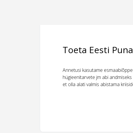
Toeta Eesti Puna
Annetusi kasutame esmaabiõppeks
hügieenitarvete jm abi andmiseks 
et olla alati valmis abistama kriis