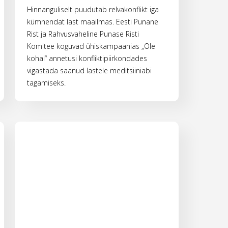
Hinnanguliselt puudutab relvakonflikt iga
kümnendat last maailmas. Eesti Punane
Rist ja Rahvusvaheline Punase Risti
Komitee koguvad ühiskampaanias „Ole
kohal“ annetusi konfliktipiirkondades
vigastada saanud lastele meditsiiniabi
tagamiseks.