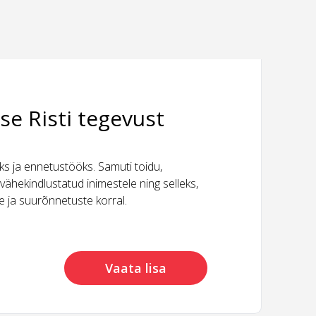
se Risti tegevust
 ja ennetustööks. Samuti toidu,
vähekindlustatud inimestele ning selleks,
ide ja suurõnnetuste korral.
Vaata lisa