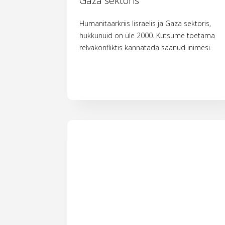
Gaza sektoris
Humanitaarkriis Iisraelis ja Gaza sektoris,
hukkunuid on üle 2000. Kutsume toetama
relvakonfliktis kannatada saanud inimesi.