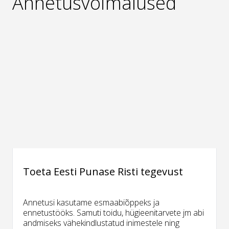
Annetusvõimalused
Toeta Eesti Punase Risti tegevust
Annetusi kasutame esmaabiõppeks ja
ennetustööks. Samuti toidu, hügieenitarvete jm abi
andmiseks vähekindlustatud inimestele ning