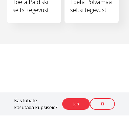
Toeta Paldiski
Toeta Põlvamaa
seltsi tegevust
seltsi tegevust
Kas lubate
Jah
Ei
kasutada küpsiseid?