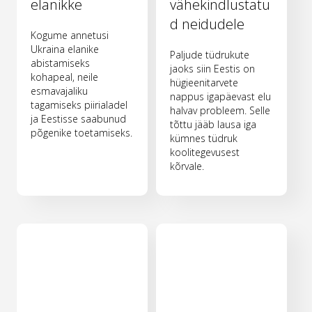
elanikke
vähekindlustatu
d neidudele
Kogume annetusi
Ukraina elanike
Paljude tüdrukute
abistamiseks
jaoks siin Eestis on
kohapeal, neile
hügieenitarvete
esmavajaliku
nappus igapäevast elu
tagamiseks piirialadel
halvav probleem. Selle
ja Eestisse saabunud
tõttu jääb lausa iga
põgenike toetamiseks.
kümnes tüdruk
koolitegevusest
kõrvale.