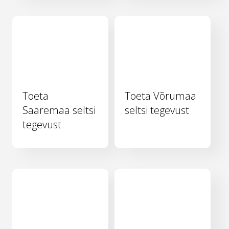
Toeta
Toeta Võrumaa
Saaremaa seltsi
seltsi tegevust
tegevust