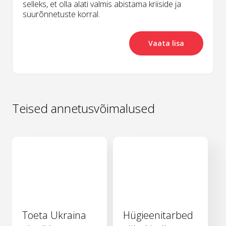
selleks, et olla alati valmis abistama kriiside ja
suurõnnetuste korral.
Vaata lisa
Teised annetusvõimalused
Toeta Ukraina
Hügieenitarbed