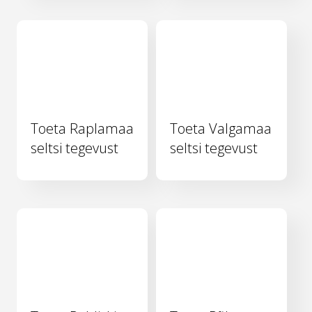
Toeta Raplamaa
Toeta Valgamaa
seltsi tegevust
seltsi tegevust