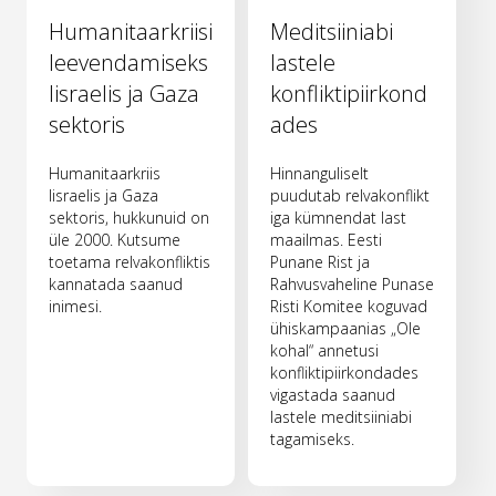
Humanitaarkriisi
Meditsiiniabi
leevendamiseks
lastele
Iisraelis ja Gaza
konfliktipiirkond
sektoris
ades
Humanitaarkriis
Hinnanguliselt
Iisraelis ja Gaza
puudutab relvakonflikt
sektoris, hukkunuid on
iga kümnendat last
üle 2000. Kutsume
maailmas. Eesti
toetama relvakonfliktis
Punane Rist ja
kannatada saanud
Rahvusvaheline Punase
inimesi.
Risti Komitee koguvad
ühiskampaanias „Ole
kohal“ annetusi
konfliktipiirkondades
vigastada saanud
lastele meditsiiniabi
tagamiseks.