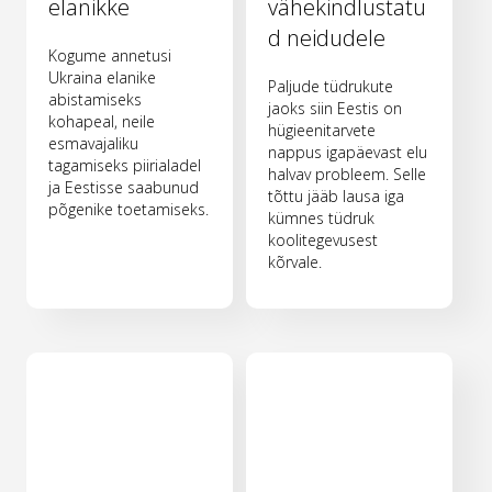
elanikke
vähekindlustatu
d neidudele
Kogume annetusi
Ukraina elanike
Paljude tüdrukute
abistamiseks
jaoks siin Eestis on
kohapeal, neile
hügieenitarvete
esmavajaliku
nappus igapäevast elu
tagamiseks piirialadel
halvav probleem. Selle
ja Eestisse saabunud
tõttu jääb lausa iga
põgenike toetamiseks.
kümnes tüdruk
koolitegevusest
kõrvale.