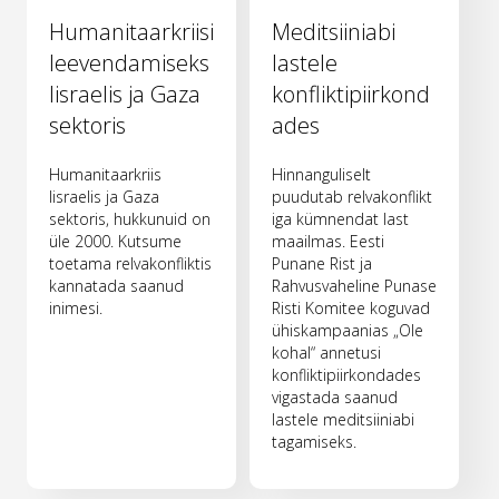
Humanitaarkriisi
Meditsiiniabi
leevendamiseks
lastele
Iisraelis ja Gaza
konfliktipiirkond
sektoris
ades
Humanitaarkriis
Hinnanguliselt
Iisraelis ja Gaza
puudutab relvakonflikt
sektoris, hukkunuid on
iga kümnendat last
üle 2000. Kutsume
maailmas. Eesti
toetama relvakonfliktis
Punane Rist ja
kannatada saanud
Rahvusvaheline Punase
inimesi.
Risti Komitee koguvad
ühiskampaanias „Ole
kohal“ annetusi
konfliktipiirkondades
vigastada saanud
lastele meditsiiniabi
tagamiseks.