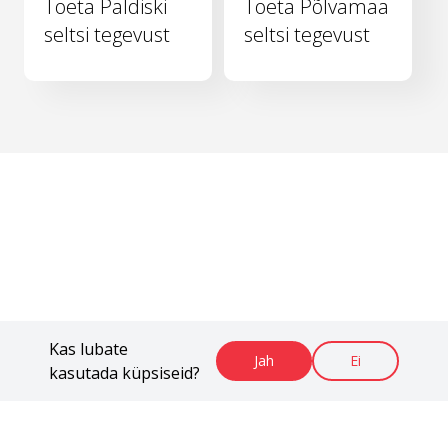
Toeta Paldiski
Toeta Põlvamaa
seltsi tegevust
seltsi tegevust
Kas lubate
Jah
Ei
kasutada küpsiseid?