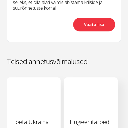
selleks, et olla alati valmis abistama kriiside ja
suurõnnetuste korral.
Vaata lisa
Teised annetusvõimalused
Toeta Ukraina
Hügieenitarbed