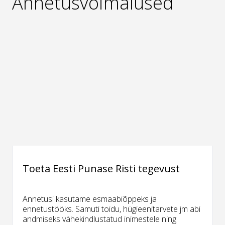
Annetusvõimalused
Toeta Eesti Punase Risti tegevust
Annetusi kasutame esmaabiõppeks ja
ennetustööks. Samuti toidu, hügieenitarvete jm abi
andmiseks vähekindlustatud inimestele ning