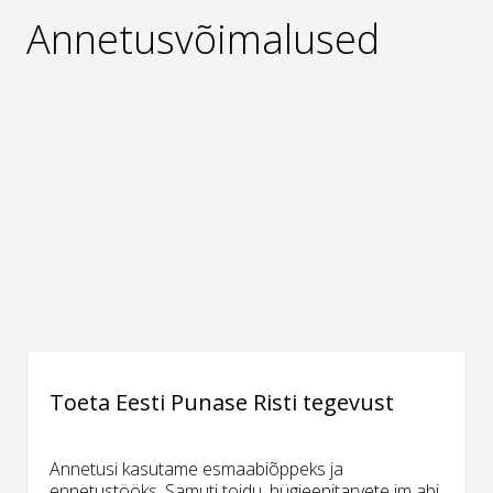
Annetusvõimalused
Toeta Eesti Punase Risti tegevust
Annetusi kasutame esmaabiõppeks ja
ennetustööks. Samuti toidu, hügieenitarvete jm abi