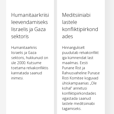
Humanitaarkriisi
Meditsiiniabi
leevendamiseks
lastele
Iisraelis ja Gaza
konfliktipiirkond
sektoris
ades
Humanitaarkriis
Hinnanguliselt
Iisraelis ja Gaza
puudutab relvakonflikt
sektoris, hukkunuid on
iga kümnendat last
üle 2000. Kutsume
maailmas. Eesti
toetama relvakonfliktis
Punane Rist ja
kannatada saanud
Rahvusvaheline Punase
inimesi.
Risti Komitee koguvad
ühiskampaanias „Ole
kohal“ annetusi
konfliktipiirkondades
vigastada saanud
lastele meditsiiniabi
tagamiseks.