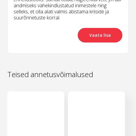
andmiseks vähekindlustatud inimestele ning
selleks, et olla alati valmis abistama kriiside ja
suurõnnetuste korral.
Vaata lisa
Teised annetusvõimalused