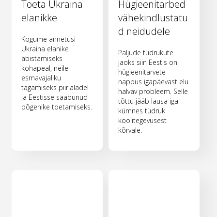
Toeta Ukraina
Hügieenitarbed
elanikke
vähekindlustatu
d neidudele
Kogume annetusi
Ukraina elanike
Paljude tüdrukute
abistamiseks
jaoks siin Eestis on
kohapeal, neile
hügieenitarvete
esmavajaliku
nappus igapäevast elu
tagamiseks piirialadel
halvav probleem. Selle
ja Eestisse saabunud
tõttu jääb lausa iga
põgenike toetamiseks.
kümnes tüdruk
koolitegevusest
kõrvale.