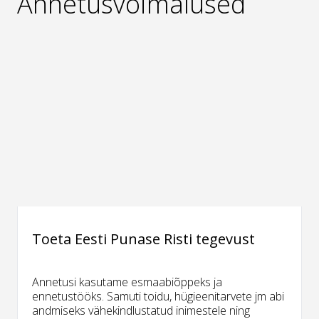
Annetusvõimalused
Toeta Eesti Punase Risti tegevust
Annetusi kasutame esmaabiõppeks ja
ennetustööks. Samuti toidu, hügieenitarvete jm abi
andmiseks vähekindlustatud inimestele ning