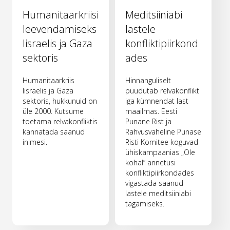
Humanitaarkriisi
Meditsiiniabi
leevendamiseks
lastele
Iisraelis ja Gaza
konfliktipiirkond
sektoris
ades
Humanitaarkriis
Hinnanguliselt
Iisraelis ja Gaza
puudutab relvakonflikt
sektoris, hukkunuid on
iga kümnendat last
üle 2000. Kutsume
maailmas. Eesti
toetama relvakonfliktis
Punane Rist ja
kannatada saanud
Rahvusvaheline Punase
inimesi.
Risti Komitee koguvad
ühiskampaanias „Ole
kohal“ annetusi
konfliktipiirkondades
vigastada saanud
lastele meditsiiniabi
tagamiseks.