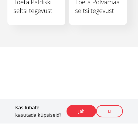
Toeta Paldiski
Toeta Põlvamaa
seltsi tegevust
seltsi tegevust
Kas lubate
Jah
Ei
kasutada küpsiseid?