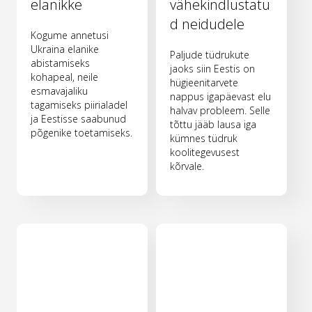
elanikke
vähekindlustatu
d neidudele
Kogume annetusi
Ukraina elanike
Paljude tüdrukute
abistamiseks
jaoks siin Eestis on
kohapeal, neile
hügieenitarvete
esmavajaliku
nappus igapäevast elu
tagamiseks piirialadel
halvav probleem. Selle
ja Eestisse saabunud
tõttu jääb lausa iga
põgenike toetamiseks.
kümnes tüdruk
koolitegevusest
kõrvale.