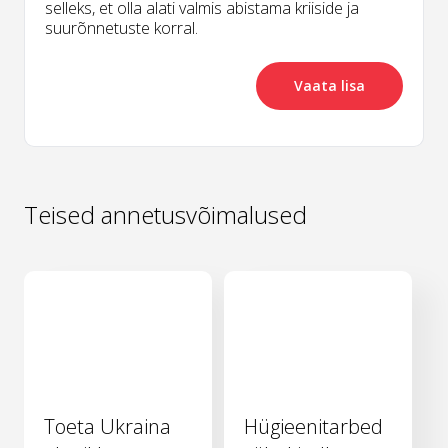
selleks, et olla alati valmis abistama kriiside ja
suurõnnetuste korral.
Vaata lisa
Teised annetusvõimalused
Toeta Ukraina
Hügieenitarbed