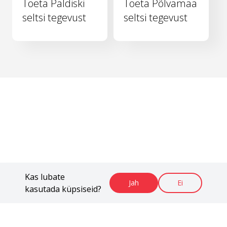
Toeta Paldiski
Toeta Põlvamaa
seltsi tegevust
seltsi tegevust
Kas lubate
Jah
Ei
kasutada küpsiseid?