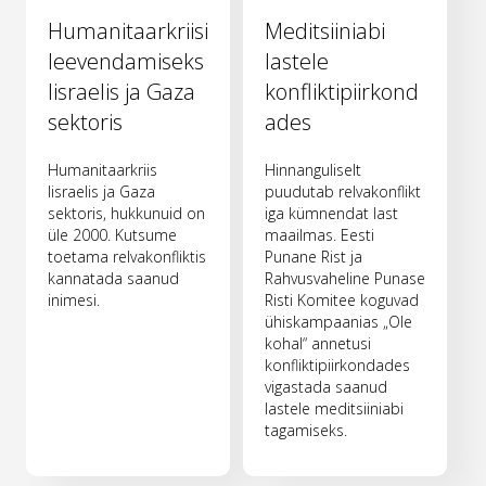
Humanitaarkriisi
Meditsiiniabi
leevendamiseks
lastele
Iisraelis ja Gaza
konfliktipiirkond
sektoris
ades
Humanitaarkriis
Hinnanguliselt
Iisraelis ja Gaza
puudutab relvakonflikt
sektoris, hukkunuid on
iga kümnendat last
üle 2000. Kutsume
maailmas. Eesti
toetama relvakonfliktis
Punane Rist ja
kannatada saanud
Rahvusvaheline Punase
inimesi.
Risti Komitee koguvad
ühiskampaanias „Ole
kohal“ annetusi
konfliktipiirkondades
vigastada saanud
lastele meditsiiniabi
tagamiseks.