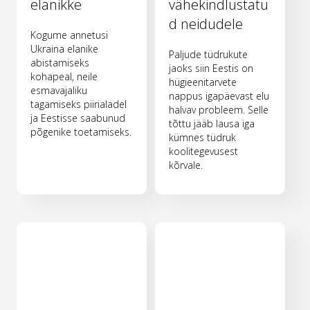
elanikke
vähekindlustatu
d neidudele
Kogume annetusi
Ukraina elanike
Paljude tüdrukute
abistamiseks
jaoks siin Eestis on
kohapeal, neile
hügieenitarvete
esmavajaliku
nappus igapäevast elu
tagamiseks piirialadel
halvav probleem. Selle
ja Eestisse saabunud
tõttu jääb lausa iga
põgenike toetamiseks.
kümnes tüdruk
koolitegevusest
kõrvale.