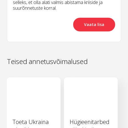
selleks, et olla alati valmis abistama kriiside ja
suurõnnetuste korral.
Vaata lisa
Teised annetusvõimalused
Toeta Ukraina
Hügieenitarbed