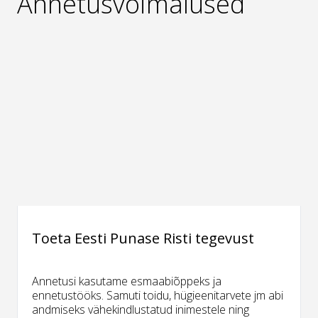
Annetusvõimalused
Toeta Eesti Punase Risti tegevust
Annetusi kasutame esmaabiõppeks ja
ennetustööks. Samuti toidu, hügieenitarvete jm abi
andmiseks vähekindlustatud inimestele ning