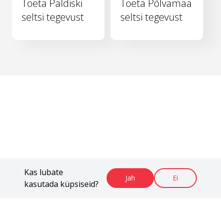
Toeta Paldiski
Toeta Põlvamaa
seltsi tegevust
seltsi tegevust
Kas lubate
Jah
Ei
kasutada küpsiseid?