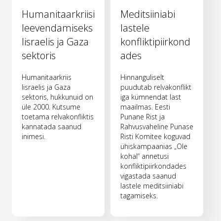
Humanitaarkriisi
Meditsiiniabi
leevendamiseks
lastele
Iisraelis ja Gaza
konfliktipiirkond
sektoris
ades
Humanitaarkriis
Hinnanguliselt
Iisraelis ja Gaza
puudutab relvakonflikt
sektoris, hukkunuid on
iga kümnendat last
üle 2000. Kutsume
maailmas. Eesti
toetama relvakonfliktis
Punane Rist ja
kannatada saanud
Rahvusvaheline Punase
inimesi.
Risti Komitee koguvad
ühiskampaanias „Ole
kohal“ annetusi
konfliktipiirkondades
vigastada saanud
lastele meditsiiniabi
tagamiseks.