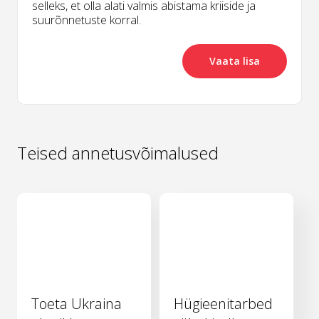
selleks, et olla alati valmis abistama kriiside ja
suurõnnetuste korral.
Vaata lisa
Teised annetusvõimalused
Toeta Ukraina
Hügieenitarbed