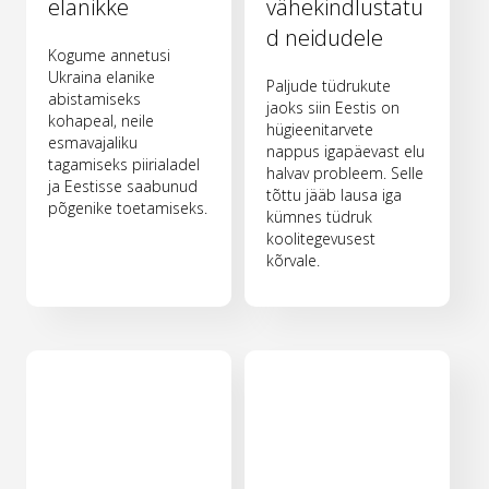
elanikke
vähekindlustatu
d neidudele
Kogume annetusi
Ukraina elanike
Paljude tüdrukute
abistamiseks
jaoks siin Eestis on
kohapeal, neile
hügieenitarvete
esmavajaliku
nappus igapäevast elu
tagamiseks piirialadel
halvav probleem. Selle
ja Eestisse saabunud
tõttu jääb lausa iga
põgenike toetamiseks.
kümnes tüdruk
koolitegevusest
kõrvale.