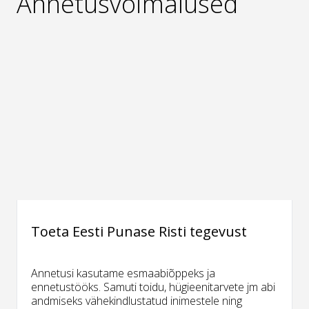
Annetusvõimalused
Toeta Eesti Punase Risti tegevust
Annetusi kasutame esmaabiõppeks ja
ennetustööks. Samuti toidu, hügieenitarvete jm abi
andmiseks vähekindlustatud inimestele ning