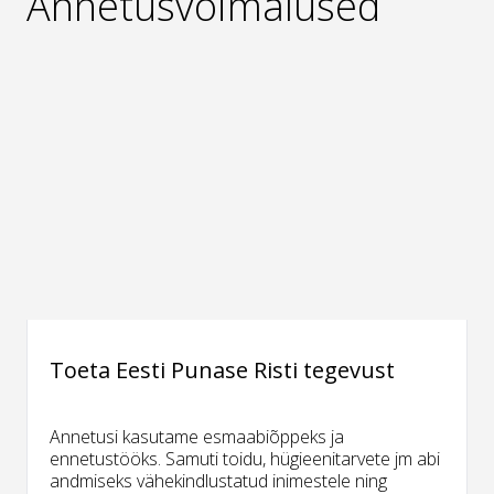
Annetusvõimalused
Toeta Eesti Punase Risti tegevust
Annetusi kasutame esmaabiõppeks ja
ennetustööks. Samuti toidu, hügieenitarvete jm abi
andmiseks vähekindlustatud inimestele ning