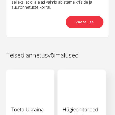
selleks, et olla alati valmis abistama kriiside ja
suurõnnetuste korral.
Vaata lisa
Teised annetusvõimalused
Toeta Ukraina
Hügieenitarbed