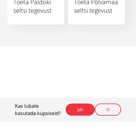
Toeta Paldiski
Toeta Põlvamaa
seltsi tegevust
seltsi tegevust
Kas lubate
Jah
Ei
kasutada küpsiseid?