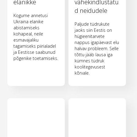
elanikke
vähekindlustatu
d neidudele
Kogume annetusi
Ukraina elanike
Paljude tüdrukute
abistamiseks
jaoks siin Eestis on
kohapeal, neile
hügieenitarvete
esmavajaliku
nappus igapäevast elu
tagamiseks piirialadel
halvav probleem. Selle
ja Eestisse saabunud
tõttu jääb lausa iga
põgenike toetamiseks.
kümnes tüdruk
koolitegevusest
kõrvale.