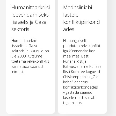
Humanitaarkriisi
Meditsiiniabi
leevendamiseks
lastele
Iisraelis ja Gaza
konfliktipiirkond
sektoris
ades
Humanitaarkriis
Hinnanguliselt
Iisraelis ja Gaza
puudutab relvakonflikt
sektoris, hukkunuid on
iga kümnendat last
üle 2000. Kutsume
maailmas. Eesti
toetama relvakonfliktis
Punane Rist ja
kannatada saanud
Rahvusvaheline Punase
inimesi.
Risti Komitee koguvad
ühiskampaanias „Ole
kohal“ annetusi
konfliktipiirkondades
vigastada saanud
lastele meditsiiniabi
tagamiseks.