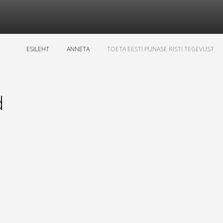
ESILEHT
ANNETA
TOETA EESTI PUNASE RISTI TEGEVUST
d