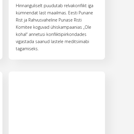
Hinnanguliselt puudutab relvakonflikt iga
kümnendat last maailmas. Eesti Punane
Rist ja Rahvusvaheline Punase Risti
Komitee koguvad ühiskampaanias „Ole
kohal“ annetusi konfliktipiirkondades
vigastada saanud lastele meditsiiniabi
tagamiseks.