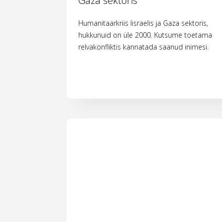
Gaza sektoris
Humanitaarkriis Iisraelis ja Gaza sektoris,
hukkunuid on üle 2000. Kutsume toetama
relvakonfliktis kannatada saanud inimesi.