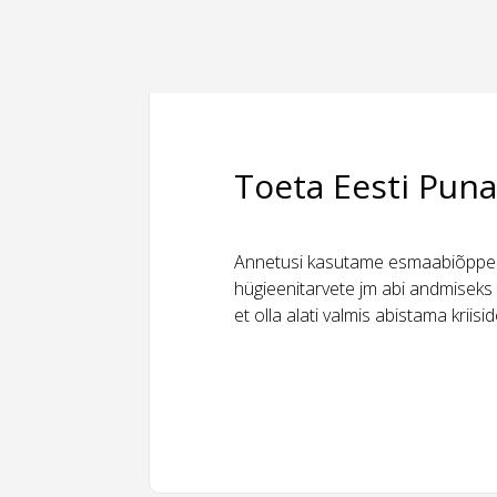
Toeta Eesti Puna
Annetusi kasutame esmaabiõppeks
hügieenitarvete jm abi andmiseks 
et olla alati valmis abistama kriis