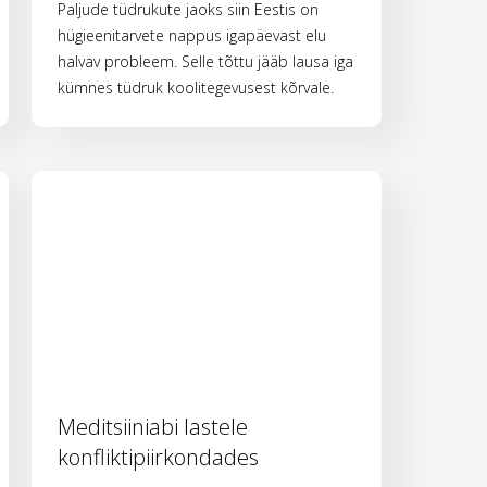
Paljude tüdrukute jaoks siin Eestis on
hügieenitarvete nappus igapäevast elu
halvav probleem. Selle tõttu jääb lausa iga
kümnes tüdruk koolitegevusest kõrvale.
Meditsiiniabi lastele
konfliktipiirkondades