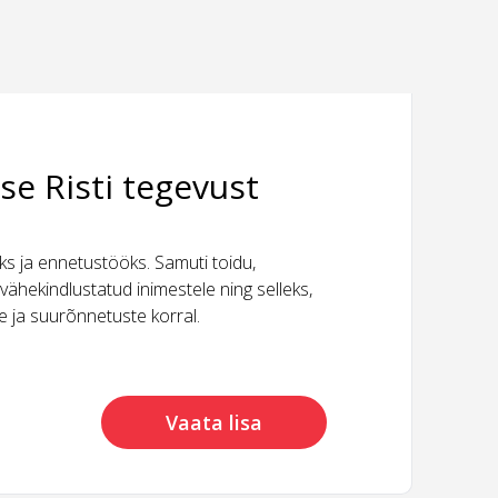
se Risti tegevust
 ja ennetustööks. Samuti toidu,
vähekindlustatud inimestele ning selleks,
ide ja suurõnnetuste korral.
Vaata lisa