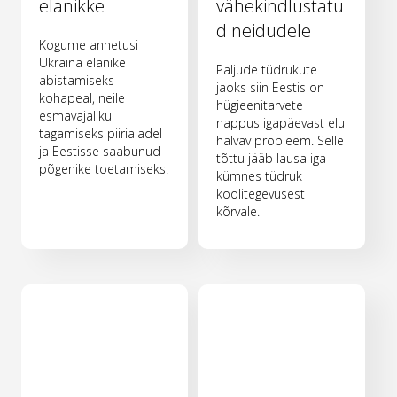
elanikke
vähekindlustatu
d neidudele
Kogume annetusi
Ukraina elanike
Paljude tüdrukute
abistamiseks
jaoks siin Eestis on
kohapeal, neile
hügieenitarvete
esmavajaliku
nappus igapäevast elu
tagamiseks piirialadel
halvav probleem. Selle
ja Eestisse saabunud
tõttu jääb lausa iga
põgenike toetamiseks.
kümnes tüdruk
koolitegevusest
kõrvale.