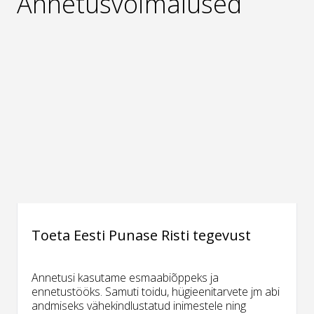
Annetusvõimalused
Toeta Eesti Punase Risti tegevust
Annetusi kasutame esmaabiõppeks ja
ennetustööks. Samuti toidu, hügieenitarvete jm abi
andmiseks vähekindlustatud inimestele ning