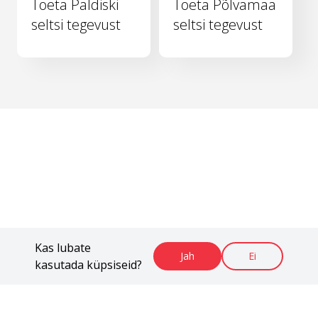
Toeta Paldiski
Toeta Põlvamaa
seltsi tegevust
seltsi tegevust
Kas lubate
Jah
Ei
kasutada küpsiseid?