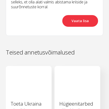
selleks, et olla alati valmis abistama kriiside ja
suurõnnetuste korral.
Vaata lisa
Teised annetusvõimalused
Toeta Ukraina
Hügieenitarbed