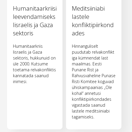
Humanitaarkriisi
Meditsiiniabi
leevendamiseks
lastele
Iisraelis ja Gaza
konfliktipiirkond
sektoris
ades
Humanitaarkriis
Hinnanguliselt
Iisraelis ja Gaza
puudutab relvakonflikt
sektoris, hukkunuid on
iga kümnendat last
üle 2000. Kutsume
maailmas. Eesti
toetama relvakonfliktis
Punane Rist ja
kannatada saanud
Rahvusvaheline Punase
inimesi.
Risti Komitee koguvad
ühiskampaanias „Ole
kohal“ annetusi
konfliktipiirkondades
vigastada saanud
lastele meditsiiniabi
tagamiseks.