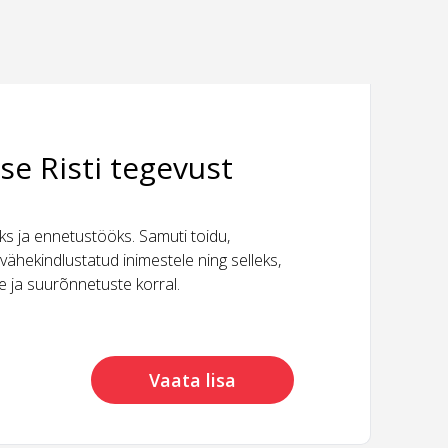
se Risti tegevust
 ja ennetustööks. Samuti toidu,
vähekindlustatud inimestele ning selleks,
ide ja suurõnnetuste korral.
Vaata lisa