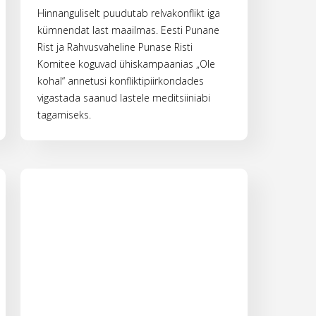
Hinnanguliselt puudutab relvakonflikt iga
kümnendat last maailmas. Eesti Punane
Rist ja Rahvusvaheline Punase Risti
Komitee koguvad ühiskampaanias „Ole
kohal“ annetusi konfliktipiirkondades
vigastada saanud lastele meditsiiniabi
tagamiseks.