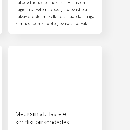
Paljude tüdrukute jaoks siin Eestis on
hügieenitarvete nappus igapäevast elu
halvav probleem. Selle tõttu jääb lausa iga
kümnes tüdruk koolitegevusest kõrvale.
Meditsiiniabi lastele
konfliktipiirkondades