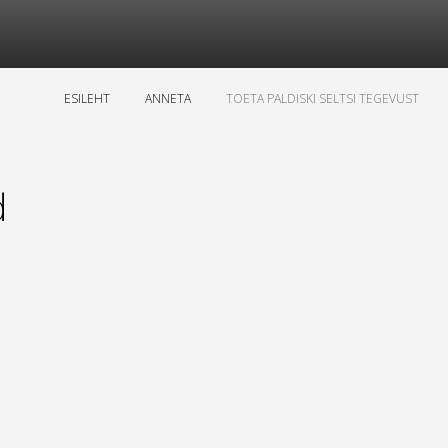
ESILEHT
ANNETA
TOETA PALDISKI SELTSI TEGEVUST
d