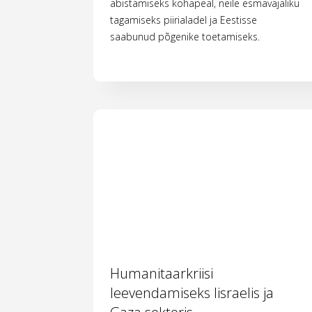
abistamiseks kohapeal, neile esmavajaliku
tagamiseks piirialadel ja Eestisse
saabunud põgenike toetamiseks.
Humanitaarkriisi
leevendamiseks Iisraelis ja