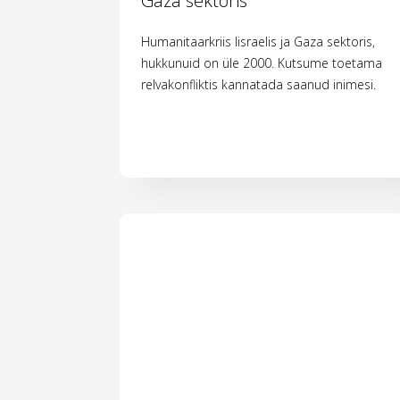
Gaza sektoris
Humanitaarkriis Iisraelis ja Gaza sektoris,
hukkunuid on üle 2000. Kutsume toetama
relvakonfliktis kannatada saanud inimesi.