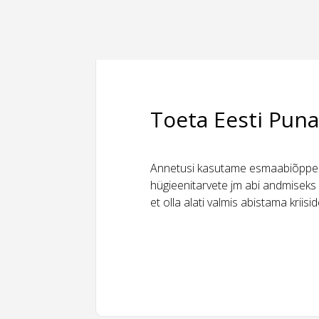
Toeta Eesti Puna
Annetusi kasutame esmaabiõppeks
hügieenitarvete jm abi andmiseks 
et olla alati valmis abistama kriis