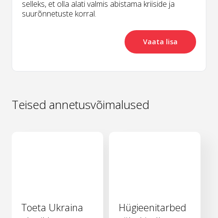
selleks, et olla alati valmis abistama kriiside ja
suurõnnetuste korral.
Vaata lisa
Teised annetusvõimalused
Toeta Ukraina
Hügieenitarbed