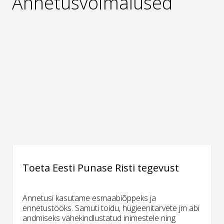
Annetusvõimalused
Toeta Eesti Punase Risti tegevust
Annetusi kasutame esmaabiõppeks ja
ennetustööks. Samuti toidu, hügieenitarvete jm abi
andmiseks vähekindlustatud inimestele ning