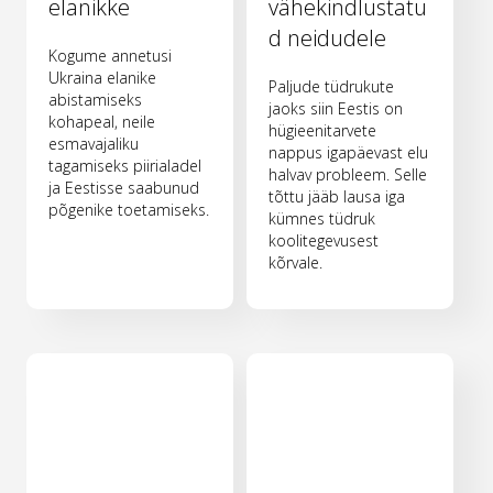
elanikke
vähekindlustatu
d neidudele
Kogume annetusi
Ukraina elanike
Paljude tüdrukute
abistamiseks
jaoks siin Eestis on
kohapeal, neile
hügieenitarvete
esmavajaliku
nappus igapäevast elu
tagamiseks piirialadel
halvav probleem. Selle
ja Eestisse saabunud
tõttu jääb lausa iga
põgenike toetamiseks.
kümnes tüdruk
koolitegevusest
kõrvale.