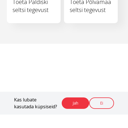
Toeta Paldiski
Toeta Põlvamaa
seltsi tegevust
seltsi tegevust
Kas lubate
Jah
Ei
kasutada küpsiseid?