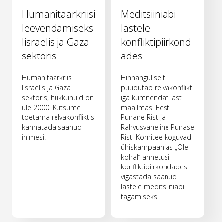
Humanitaarkriisi
Meditsiiniabi
leevendamiseks
lastele
Iisraelis ja Gaza
konfliktipiirkond
sektoris
ades
Humanitaarkriis
Hinnanguliselt
Iisraelis ja Gaza
puudutab relvakonflikt
sektoris, hukkunuid on
iga kümnendat last
üle 2000. Kutsume
maailmas. Eesti
toetama relvakonfliktis
Punane Rist ja
kannatada saanud
Rahvusvaheline Punase
inimesi.
Risti Komitee koguvad
ühiskampaanias „Ole
kohal“ annetusi
konfliktipiirkondades
vigastada saanud
lastele meditsiiniabi
tagamiseks.