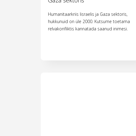
Gaza sektoris
Humanitaarkriis Iisraelis ja Gaza sektoris,
hukkunuid on üle 2000. Kutsume toetama
relvakonfliktis kannatada saanud inimesi.