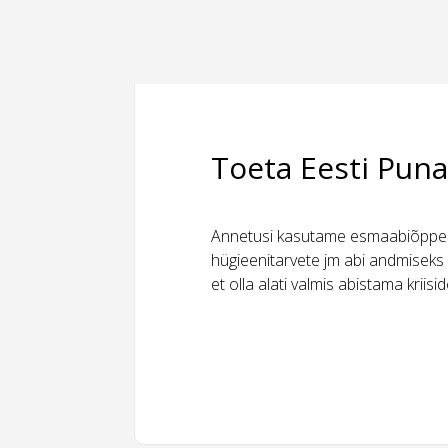
Toeta Eesti Puna
Annetusi kasutame esmaabiõppeks
hügieenitarvete jm abi andmiseks 
et olla alati valmis abistama kriis