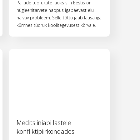
Paljude tüdrukute jaoks siin Eestis on
hügieenitarvete nappus igapäevast elu
halvav probleem. Selle tõttu jääb lausa iga
kümnes tüdruk koolitegevusest kõrvale.
Meditsiiniabi lastele
konfliktipiirkondades