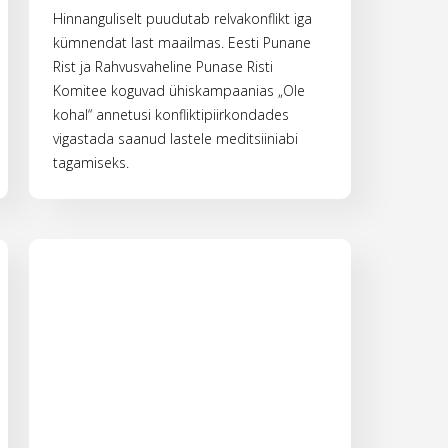
Hinnanguliselt puudutab relvakonflikt iga
kümnendat last maailmas. Eesti Punane
Rist ja Rahvusvaheline Punase Risti
Komitee koguvad ühiskampaanias „Ole
kohal“ annetusi konfliktipiirkondades
vigastada saanud lastele meditsiiniabi
tagamiseks.