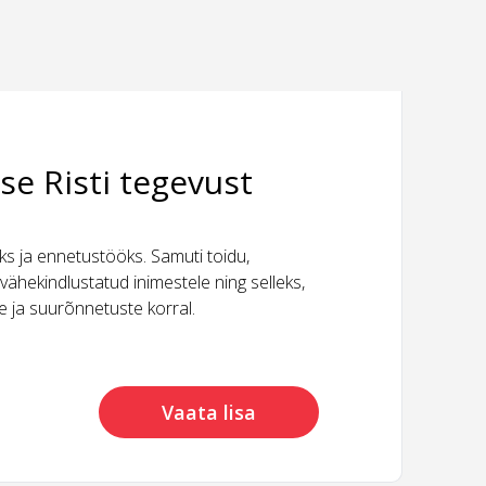
se Risti tegevust
 ja ennetustööks. Samuti toidu,
vähekindlustatud inimestele ning selleks,
ide ja suurõnnetuste korral.
Vaata lisa