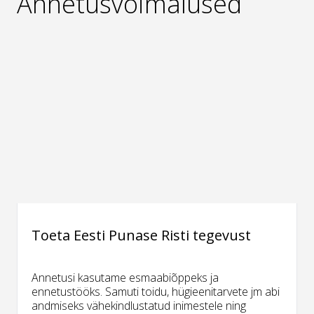
Annetusvõimalused
Toeta Eesti Punase Risti tegevust
Annetusi kasutame esmaabiõppeks ja
ennetustööks. Samuti toidu, hügieenitarvete jm abi
andmiseks vähekindlustatud inimestele ning