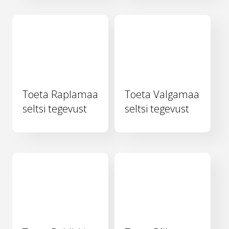
Toeta Raplamaa
Toeta Valgamaa
seltsi tegevust
seltsi tegevust