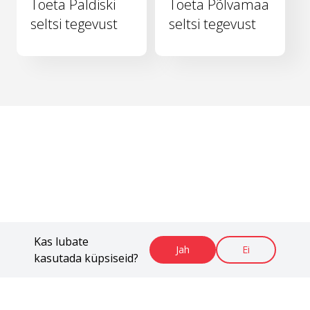
Toeta Paldiski
Toeta Põlvamaa
seltsi tegevust
seltsi tegevust
Kas lubate
Jah
Ei
kasutada küpsiseid?