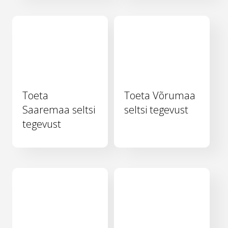
Toeta
Toeta Võrumaa
Saaremaa seltsi
seltsi tegevust
tegevust