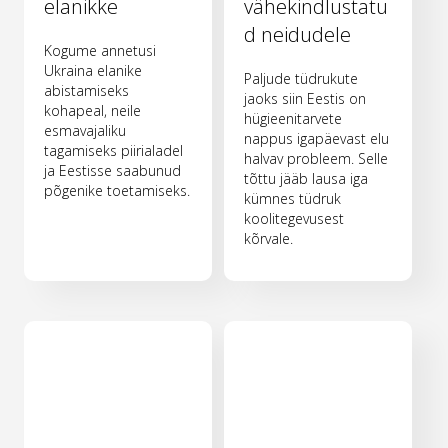
elanikke
vähekindlustatu
d neidudele
Kogume annetusi
Ukraina elanike
Paljude tüdrukute
abistamiseks
jaoks siin Eestis on
kohapeal, neile
hügieenitarvete
esmavajaliku
nappus igapäevast elu
tagamiseks piirialadel
halvav probleem. Selle
ja Eestisse saabunud
tõttu jääb lausa iga
põgenike toetamiseks.
kümnes tüdruk
koolitegevusest
kõrvale.