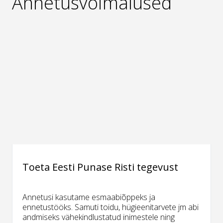
Annetusvõimalused
Toeta Eesti Punase Risti tegevust
Annetusi kasutame esmaabiõppeks ja
ennetustööks. Samuti toidu, hügieenitarvete jm abi
andmiseks vähekindlustatud inimestele ning