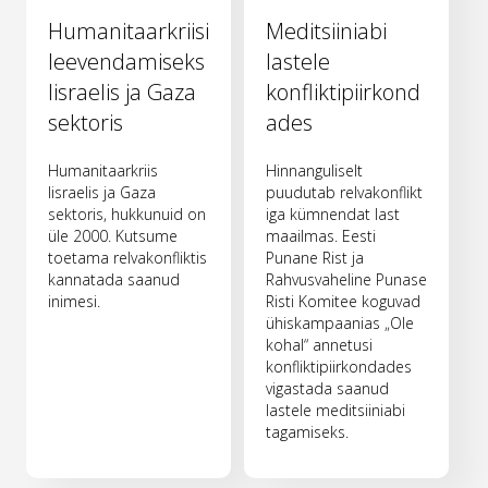
Humanitaarkriisi
Meditsiiniabi
leevendamiseks
lastele
Iisraelis ja Gaza
konfliktipiirkond
sektoris
ades
Humanitaarkriis
Hinnanguliselt
Iisraelis ja Gaza
puudutab relvakonflikt
sektoris, hukkunuid on
iga kümnendat last
üle 2000. Kutsume
maailmas. Eesti
toetama relvakonfliktis
Punane Rist ja
kannatada saanud
Rahvusvaheline Punase
inimesi.
Risti Komitee koguvad
ühiskampaanias „Ole
kohal“ annetusi
konfliktipiirkondades
vigastada saanud
lastele meditsiiniabi
tagamiseks.