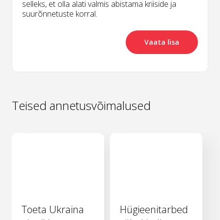
selleks, et olla alati valmis abistama kriiside ja
suurõnnetuste korral.
Vaata lisa
Teised annetusvõimalused
Toeta Ukraina
Hügieenitarbed