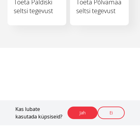
Toeta Paldiski
Toeta Põlvamaa
seltsi tegevust
seltsi tegevust
Kas lubate
Jah
Ei
kasutada küpsiseid?