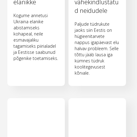
elanikke
vähekindlustatu
d neidudele
Kogume annetusi
Ukraina elanike
Paljude tüdrukute
abistamiseks
jaoks siin Eestis on
kohapeal, neile
hügieenitarvete
esmavajaliku
nappus igapäevast elu
tagamiseks piirialadel
halvav probleem. Selle
ja Eestisse saabunud
tõttu jääb lausa iga
põgenike toetamiseks.
kümnes tüdruk
koolitegevusest
kõrvale.