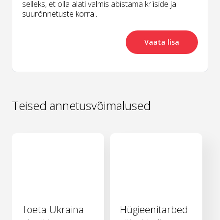
selleks, et olla alati valmis abistama kriiside ja
suurõnnetuste korral.
Vaata lisa
Teised annetusvõimalused
Toeta Ukraina
Hügieenitarbed