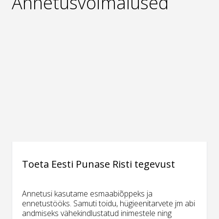
Annetusvõimalused
Toeta Eesti Punase Risti tegevust
Annetusi kasutame esmaabiõppeks ja
ennetustööks. Samuti toidu, hügieenitarvete jm abi
andmiseks vähekindlustatud inimestele ning