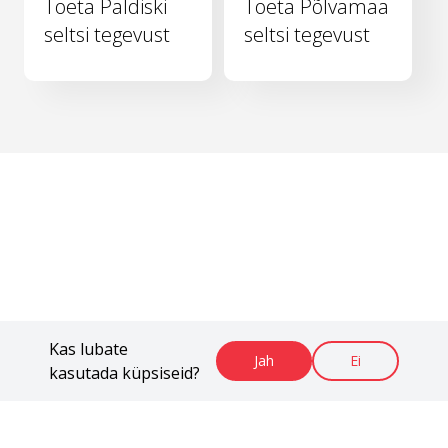
Toeta Paldiski
Toeta Põlvamaa
seltsi tegevust
seltsi tegevust
Kas lubate
Jah
Ei
kasutada küpsiseid?