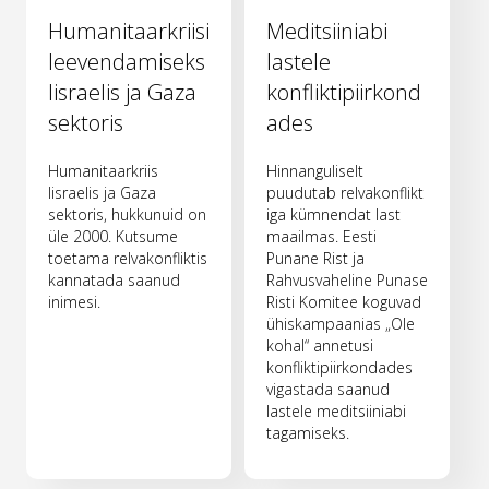
Humanitaarkriisi
Meditsiiniabi
leevendamiseks
lastele
Iisraelis ja Gaza
konfliktipiirkond
sektoris
ades
Humanitaarkriis
Hinnanguliselt
Iisraelis ja Gaza
puudutab relvakonflikt
sektoris, hukkunuid on
iga kümnendat last
üle 2000. Kutsume
maailmas. Eesti
toetama relvakonfliktis
Punane Rist ja
kannatada saanud
Rahvusvaheline Punase
inimesi.
Risti Komitee koguvad
ühiskampaanias „Ole
kohal“ annetusi
konfliktipiirkondades
vigastada saanud
lastele meditsiiniabi
tagamiseks.