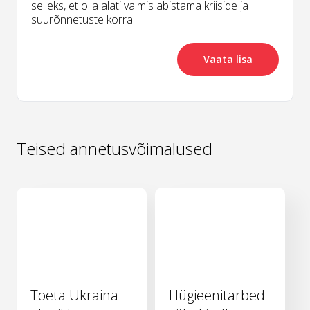
selleks, et olla alati valmis abistama kriiside ja
suurõnnetuste korral.
Vaata lisa
Teised annetusvõimalused
Toeta Ukraina
Hügieenitarbed