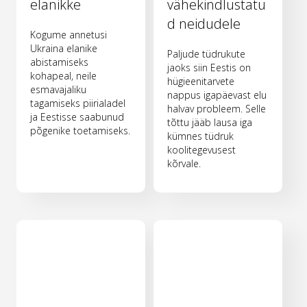
elanikke
vähekindlustatu
d neidudele
Kogume annetusi
Ukraina elanike
Paljude tüdrukute
abistamiseks
jaoks siin Eestis on
kohapeal, neile
hügieenitarvete
esmavajaliku
nappus igapäevast elu
tagamiseks piirialadel
halvav probleem. Selle
ja Eestisse saabunud
tõttu jääb lausa iga
põgenike toetamiseks.
kümnes tüdruk
koolitegevusest
kõrvale.