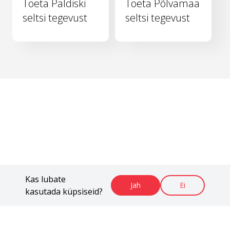
Toeta Paldiski
Toeta Põlvamaa
seltsi tegevust
seltsi tegevust
Kas lubate
Jah
Ei
kasutada küpsiseid?