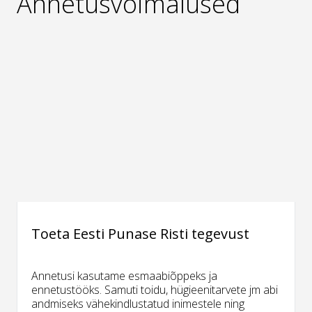
Annetusvõimalused
Toeta Eesti Punase Risti tegevust
Annetusi kasutame esmaabiõppeks ja
ennetustööks. Samuti toidu, hügieenitarvete jm abi
andmiseks vähekindlustatud inimestele ning