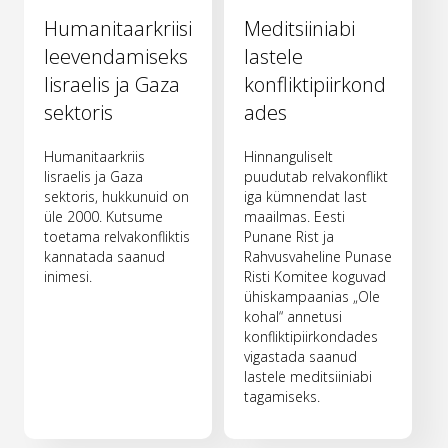
Humanitaarkriisi
Meditsiiniabi
leevendamiseks
lastele
Iisraelis ja Gaza
konfliktipiirkond
sektoris
ades
Humanitaarkriis
Hinnanguliselt
Iisraelis ja Gaza
puudutab relvakonflikt
sektoris, hukkunuid on
iga kümnendat last
üle 2000. Kutsume
maailmas. Eesti
toetama relvakonfliktis
Punane Rist ja
kannatada saanud
Rahvusvaheline Punase
inimesi.
Risti Komitee koguvad
ühiskampaanias „Ole
kohal“ annetusi
konfliktipiirkondades
vigastada saanud
lastele meditsiiniabi
tagamiseks.