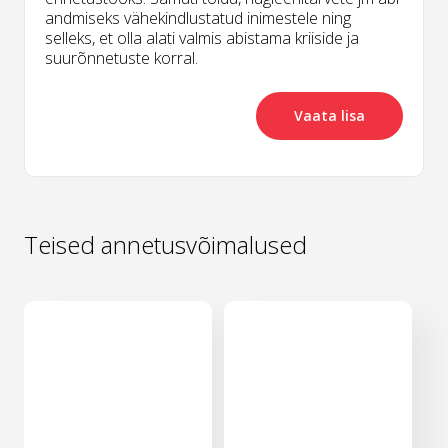
andmiseks vähekindlustatud inimestele ning
selleks, et olla alati valmis abistama kriiside ja
suurõnnetuste korral.
Vaata lisa
Teised annetusvõimalused