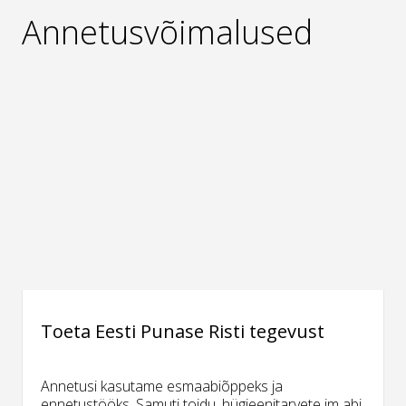
Annetusvõimalused
Toeta Eesti Punase Risti tegevust
Annetusi kasutame esmaabiõppeks ja
ennetustööks. Samuti toidu, hügieenitarvete jm abi