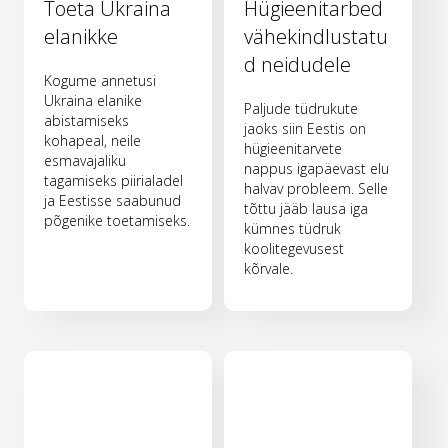
Toeta Ukraina
Hügieenitarbed
elanikke
vähekindlustatu
d neidudele
Kogume annetusi
Ukraina elanike
Paljude tüdrukute
abistamiseks
jaoks siin Eestis on
kohapeal, neile
hügieenitarvete
esmavajaliku
nappus igapäevast elu
tagamiseks piirialadel
halvav probleem. Selle
ja Eestisse saabunud
tõttu jääb lausa iga
põgenike toetamiseks.
kümnes tüdruk
koolitegevusest
kõrvale.