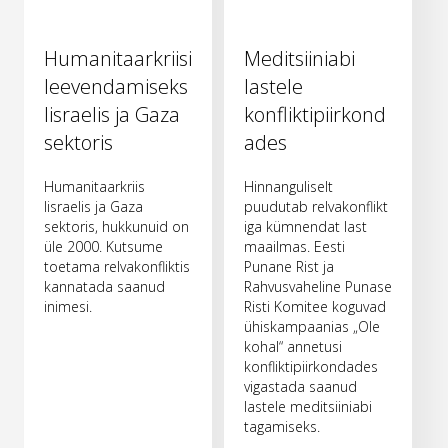
Humanitaarkriisi
Meditsiiniabi
leevendamiseks
lastele
Iisraelis ja Gaza
konfliktipiirkond
sektoris
ades
Humanitaarkriis
Hinnanguliselt
Iisraelis ja Gaza
puudutab relvakonflikt
sektoris, hukkunuid on
iga kümnendat last
üle 2000. Kutsume
maailmas. Eesti
toetama relvakonfliktis
Punane Rist ja
kannatada saanud
Rahvusvaheline Punase
inimesi.
Risti Komitee koguvad
ühiskampaanias „Ole
kohal“ annetusi
konfliktipiirkondades
vigastada saanud
lastele meditsiiniabi
tagamiseks.