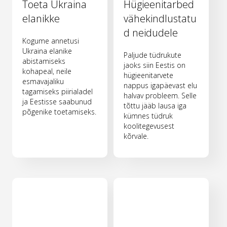
Toeta Ukraina
Hügieenitarbed
elanikke
vähekindlustatu
d neidudele
Kogume annetusi
Ukraina elanike
Paljude tüdrukute
abistamiseks
jaoks siin Eestis on
kohapeal, neile
hügieenitarvete
esmavajaliku
nappus igapäevast elu
tagamiseks piirialadel
halvav probleem. Selle
ja Eestisse saabunud
tõttu jääb lausa iga
põgenike toetamiseks.
kümnes tüdruk
koolitegevusest
kõrvale.