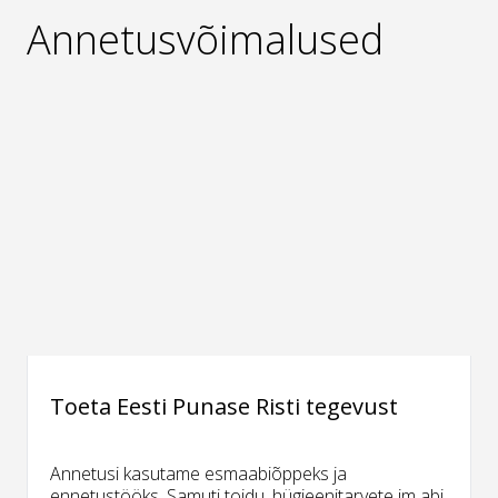
Annetusvõimalused
Toeta Eesti Punase Risti tegevust
Annetusi kasutame esmaabiõppeks ja
ennetustööks. Samuti toidu, hügieenitarvete jm abi