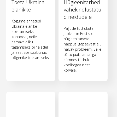
Toeta Ukraina
Hügieenitarbed
elanikke
vähekindlustatu
d neidudele
Kogume annetusi
Ukraina elanike
Paljude tüdrukute
abistamiseks
jaoks siin Eestis on
kohapeal, neile
hügieenitarvete
esmavajaliku
nappus igapäevast elu
tagamiseks piirialadel
halvav probleem. Selle
ja Eestisse saabunud
tõttu jääb lausa iga
põgenike toetamiseks.
kümnes tüdruk
koolitegevusest
kõrvale.