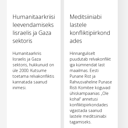
Humanitaarkriisi
Meditsiiniabi
leevendamiseks
lastele
Iisraelis ja Gaza
konfliktipiirkond
sektoris
ades
Humanitaarkriis
Hinnanguliselt
Iisraelis ja Gaza
puudutab relvakonflikt
sektoris, hukkunuid on
iga kümnendat last
üle 2000. Kutsume
maailmas. Eesti
toetama relvakonfliktis
Punane Rist ja
kannatada saanud
Rahvusvaheline Punase
inimesi.
Risti Komitee koguvad
ühiskampaanias „Ole
kohal“ annetusi
konfliktipiirkondades
vigastada saanud
lastele meditsiiniabi
tagamiseks.