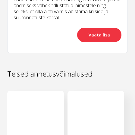
andmiseks vähekindlustatud inimestele ning
selleks, et olla alati valmis abistama kriiside ja
suurõnnetuste korral.
Vaata lisa
Teised annetusvõimalused