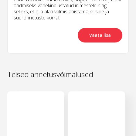
andmiseks vähekindlustatud inimestele ning
selleks, et olla alati valmis abistama kriiside ja
suurõnnetuste korral.
Vaata lisa
Teised annetusvõimalused