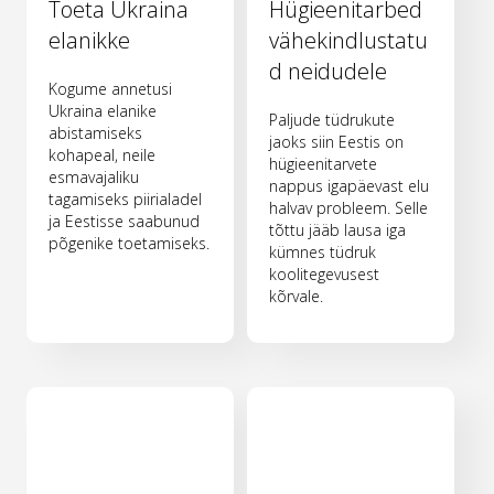
Toeta Ukraina
Hügieenitarbed
elanikke
vähekindlustatu
d neidudele
Kogume annetusi
Ukraina elanike
Paljude tüdrukute
abistamiseks
jaoks siin Eestis on
kohapeal, neile
hügieenitarvete
esmavajaliku
nappus igapäevast elu
tagamiseks piirialadel
halvav probleem. Selle
ja Eestisse saabunud
tõttu jääb lausa iga
põgenike toetamiseks.
kümnes tüdruk
koolitegevusest
kõrvale.