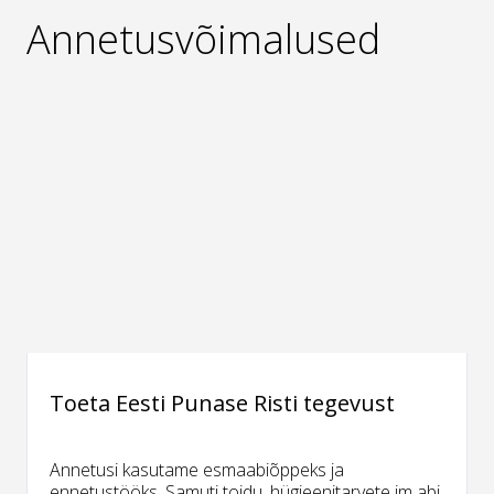
Annetusvõimalused
Toeta Eesti Punase Risti tegevust
Annetusi kasutame esmaabiõppeks ja
ennetustööks. Samuti toidu, hügieenitarvete jm abi