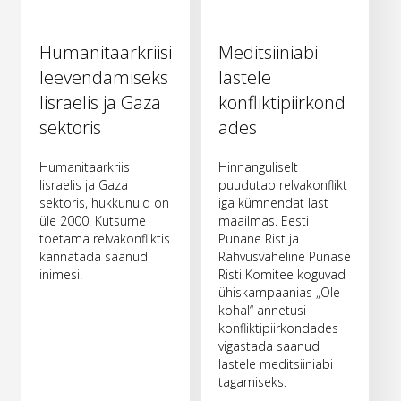
Humanitaarkriisi
Meditsiiniabi
leevendamiseks
lastele
Iisraelis ja Gaza
konfliktipiirkond
sektoris
ades
Humanitaarkriis
Hinnanguliselt
Iisraelis ja Gaza
puudutab relvakonflikt
sektoris, hukkunuid on
iga kümnendat last
üle 2000. Kutsume
maailmas. Eesti
toetama relvakonfliktis
Punane Rist ja
kannatada saanud
Rahvusvaheline Punase
inimesi.
Risti Komitee koguvad
ühiskampaanias „Ole
kohal“ annetusi
konfliktipiirkondades
vigastada saanud
lastele meditsiiniabi
tagamiseks.