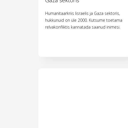
Gaza sektoris
Humanitaarkriis Iisraelis ja Gaza sektoris,
hukkunuid on üle 2000. Kutsume toetama
relvakonfliktis kannatada saanud inimesi.