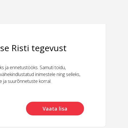
se Risti tegevust
 ja ennetustööks. Samuti toidu,
vähekindlustatud inimestele ning selleks,
ide ja suurõnnetuste korral.
Vaata lisa