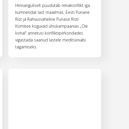
Hinnanguliselt puudutab relvakonflikt iga
kümnendat last maailmas. Eesti Punane
Rist ja Rahvusvaheline Punase Risti
Komitee koguvad ühiskampaanias „Ole
kohal“ annetusi konfliktipiirkondades
vigastada saanud lastele meditsiiniabi
tagamiseks.