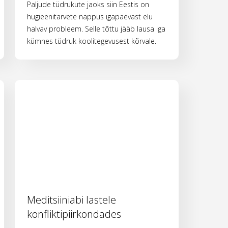
Paljude tüdrukute jaoks siin Eestis on
hügieenitarvete nappus igapäevast elu
halvav probleem. Selle tõttu jääb lausa iga
kümnes tüdruk koolitegevusest kõrvale.
Meditsiiniabi lastele
konfliktipiirkondades