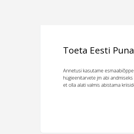
Toeta Eesti Puna
Annetusi kasutame esmaabiõppeks
hügieenitarvete jm abi andmiseks 
et olla alati valmis abistama kriis