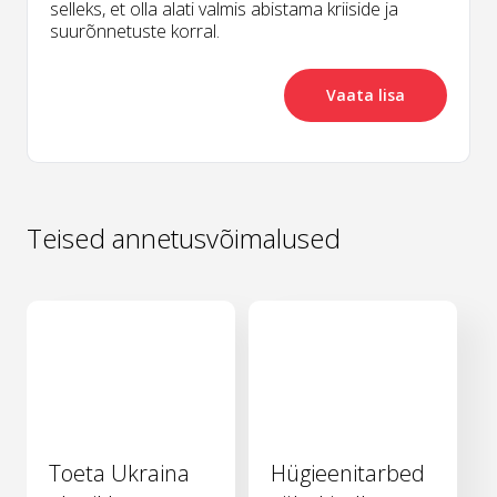
selleks, et olla alati valmis abistama kriiside ja
suurõnnetuste korral.
Vaata lisa
Teised annetusvõimalused
Toeta Ukraina
Hügieenitarbed