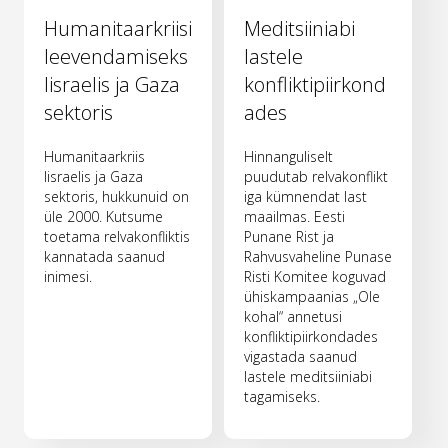
Humanitaarkriisi
Meditsiiniabi
leevendamiseks
lastele
Iisraelis ja Gaza
konfliktipiirkond
sektoris
ades
Humanitaarkriis
Hinnanguliselt
Iisraelis ja Gaza
puudutab relvakonflikt
sektoris, hukkunuid on
iga kümnendat last
üle 2000. Kutsume
maailmas. Eesti
toetama relvakonfliktis
Punane Rist ja
kannatada saanud
Rahvusvaheline Punase
inimesi.
Risti Komitee koguvad
ühiskampaanias „Ole
kohal“ annetusi
konfliktipiirkondades
vigastada saanud
lastele meditsiiniabi
tagamiseks.