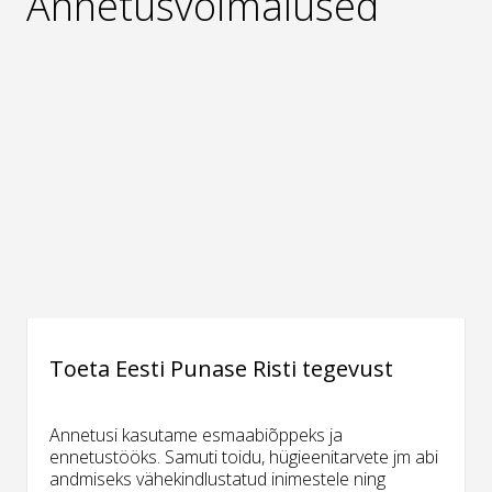
Annetusvõimalused
Toeta Eesti Punase Risti tegevust
Annetusi kasutame esmaabiõppeks ja
ennetustööks. Samuti toidu, hügieenitarvete jm abi
andmiseks vähekindlustatud inimestele ning