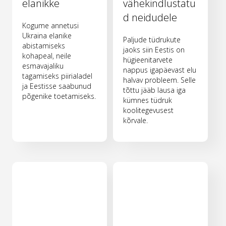
elanikke
vähekindlustatu
d neidudele
Kogume annetusi
Ukraina elanike
Paljude tüdrukute
abistamiseks
jaoks siin Eestis on
kohapeal, neile
hügieenitarvete
esmavajaliku
nappus igapäevast elu
tagamiseks piirialadel
halvav probleem. Selle
ja Eestisse saabunud
tõttu jääb lausa iga
põgenike toetamiseks.
kümnes tüdruk
koolitegevusest
kõrvale.