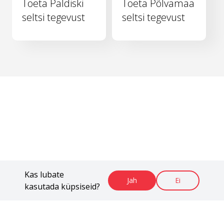
Toeta Paldiski
Toeta Põlvamaa
seltsi tegevust
seltsi tegevust
Kas lubate
Jah
Ei
kasutada küpsiseid?